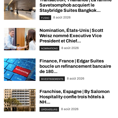
Savetsomphob acquiert le
Staybridge Suites Bangkok...
8 août 2026
FUSAC
Nomination, États-Unis | Scott
Weisz nommé Executive Vice
President et Chief...
8 août 2026
NOMINATIONS
Finance, France | Edgar Suites
boucle un refinancement bancaire
de 180...
8 août 2026
INVESTISSEMENTS
Franchise, Espagne | By Salomon
Hospitality confie trois hôtels à
NH...
8 août 2026
OPÉRATEURS