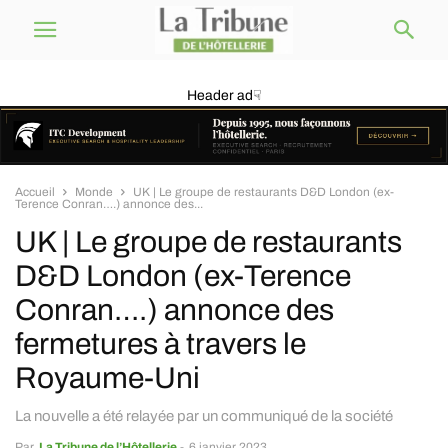
Header ad☟
Accueil
Monde
UK | Le groupe de restaurants D&D London (ex-
Terence Conran….) annonce des...
UK | Le groupe de restaurants
D&D London (ex-Terence
Conran….) annonce des
fermetures à travers le
Royaume-Uni
La nouvelle a été relayée par un communiqué de la société
Par
La Tribune de l’Hôtellerie
-
6 janvier 2023