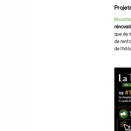
Projet
Brookfi
rénovat
que de n
de renfo
de l’hôte