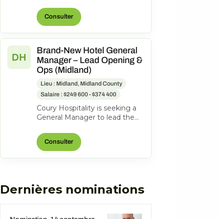
Hotel Midland, 1403 N Loop
250 West, Midland, Texas,
Consulter
United State...
Brand-New Hotel General
DH
Manager – Lead Opening &
Ops (Midland)
Lieu : Midland, Midland County
Salaire : $249 600 - $374 400
Coury Hospitality is seeking a
General Manager to lead the
opening and ongoing
operations of the new
Consulter
DoubleTree Midla...
Dernières nominations