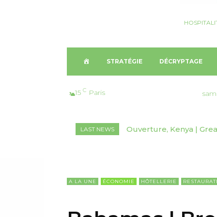
HOSPITALI
A
STRATÉGIE
DÉCRYPTAGE
C
C
15
Paris
sam
C
Ouverture, Kenya | Great 
Nomination, Australie
LAST NEWS
U
E
I
A LA UNE
ÉCONOMIE
HÔTELLERIE
RESTAURAT
L