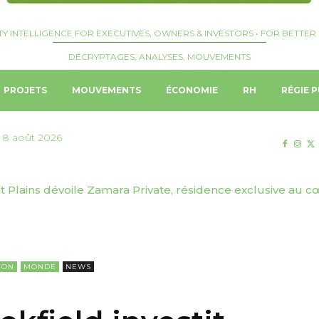
TY INTELLIGENCE FOR EXECUTIVES, OWNERS & INVESTORS • FOR BETTER 
DÉCRYPTAGES, ANALYSES, MOUVEMENTS
PROJETS
MOUVEMENTS
ÉCONOMIE
RH
RÉGIE P
 8 août 2026
Plains dévoile Zamara Private, résidence exclusive au c
 | Josquin Crepelliere nommé Hotel Manager du Langham,
ION
MONDE
NEWS