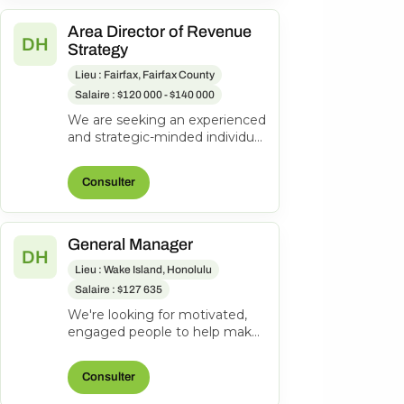
Area Director of Revenue
DH
Strategy
Lieu : Fairfax, Fairfax County
Salaire : $120 000 - $140 000
We are seeking an experienced
and strategic-minded individual
to join our team as an Area
Director of Revenue Strateg...
Consulter
General Manager
DH
Lieu : Wake Island, Honolulu
Salaire : $127 635
We're looking for motivated,
engaged people to help make
everyone's journeys better.
Manages and directs the
Consulter
operatio...