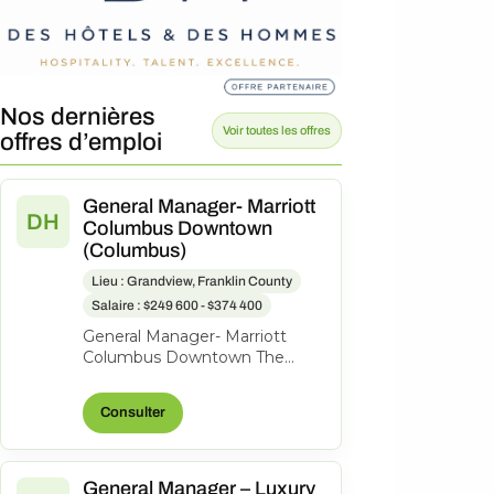
Nos dernières
Voir toutes les offres
offres d’emploi
General Manager- Marriott
DH
Columbus Downtown
(Columbus)
Lieu : Grandview, Franklin County
Salaire : $249 600 - $374 400
General Manager- Marriott
Columbus Downtown The
Capital Suites Hotel, 50 S Front
St., Columbus, Ohio, United
Consulter
States o...
General Manager – Luxury