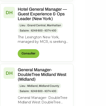
Hotel General Manager —
DH
Guest Experience & Ops
Leader (New York)
Lieu : Grand Central, Manhattan
Salaire : $249 600 - $374 400
The Lexington New York,
managed by MCR, is seeking
an experienced General
Manager to oversee hotel
Consulter
operations, ensuri...
General Manager-
DH
DoubleTree Midland West
(Midland)
Lieu : Midland, Midland County
Salaire : $249 600 - $374 400
General Manager- DoubleTree
Midland West DoubleTree