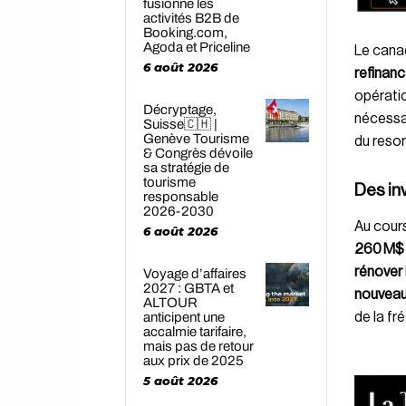
fusionne les
activités B2B de
Booking.com,
Agoda et Priceline
Le cana
6 août 2026
refinan
opératio
Décryptage,
nécessai
Suisse🇨🇭 |
Genève Tourisme
du resor
& Congrès dévoile
sa stratégie de
tourisme
Des in
responsable
2026-2030
Au cours
6 août 2026
260 M$
rénover
Voyage d’affaires
2027 : GBTA et
nouveau
ALTOUR
de la fr
anticipent une
accalmie tarifaire,
mais pas de retour
aux prix de 2025
5 août 2026