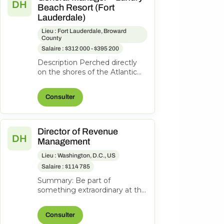
DH
Beach Resort (Fort
Lauderdale)
Lieu : Fort Lauderdale, Broward
County
Salaire : $312 000 - $395 200
Description Perched directly
on the shores of the Atlantic
Ocean, Pelican Grand Beach
Resort is one of Fort
Consulter
Lauderdal...
Director of Revenue
DH
Management
Lieu : Washington, D.C., US
Salaire : $114 785
Summary: Be part of
something extraordinary at the
newly reimagined Hyatt
Regency Washington on
Consulter
Capitol Hill-an iconi...