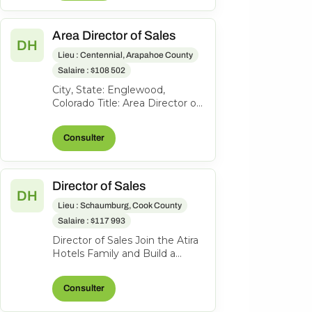
Area Director of Sales
DH
Lieu : Centennial, Arapahoe County
Salaire : $108 502
City, State: Englewood,
Colorado Title: Area Director of
Sales Location: Englewood CO
FLSA: Exempt Status: F ull-
Consulter
time...
Director of Sales
DH
Lieu : Schaumburg, Cook County
Salaire : $117 993
Director of Sales Join the Atira
Hotels Family and Build a
Legacy of Hospitality! Work
Location: Hyatt Place
Consulter
Schaumbu...