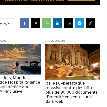
artager
écédent
Article suivant
 tiers, Monde |
dge Hospitality lance
Italie | Cyberattaque
sion dédiée aux
massive contre des hôtels –
All-Inclusive
plus de 90 000 documents
d’identité en vente sur le
dark web