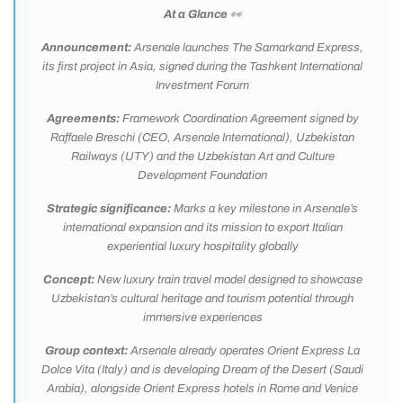
At a Glance
👀
Announcement:
Arsenale launches The Samarkand Express,
its first project in Asia, signed during the Tashkent International
Investment Forum
Agreements:
Framework Coordination Agreement signed by
Raffaele Breschi (CEO, Arsenale International), Uzbekistan
Railways (UTY) and the Uzbekistan Art and Culture
Development Foundation
Strategic significance:
Marks a key milestone in Arsenale’s
international expansion and its mission to export Italian
experiential luxury hospitality globally
Concept:
New luxury train travel model designed to showcase
Uzbekistan’s cultural heritage and tourism potential through
immersive experiences
Group context:
Arsenale already operates Orient Express La
Dolce Vita (Italy) and is developing Dream of the Desert (Saudi
Arabia), alongside Orient Express hotels in Rome and Venice