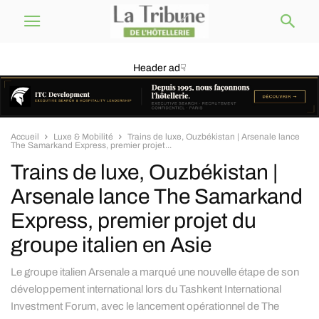
Header ad☟
Accueil
Luxe & Mobilité
Trains de luxe, Ouzbékistan | Arsenale lance
The Samarkand Express, premier projet...
Trains de luxe, Ouzbékistan |
Arsenale lance The Samarkand
Express, premier projet du
groupe italien en Asie
Le groupe italien Arsenale a marqué une nouvelle étape de son
développement international lors du Tashkent International
Investment Forum, avec le lancement opérationnel de The