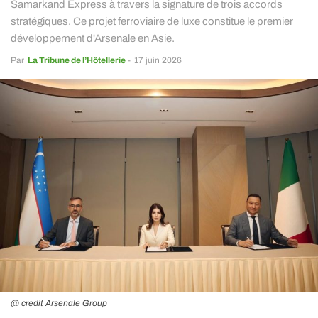
Samarkand Express à travers la signature de trois accords
stratégiques. Ce projet ferroviaire de luxe constitue le premier
développement d'Arsenale en Asie.
Par
La Tribune de l’Hôtellerie
-
17 juin 2026
@ credit Arsenale Group