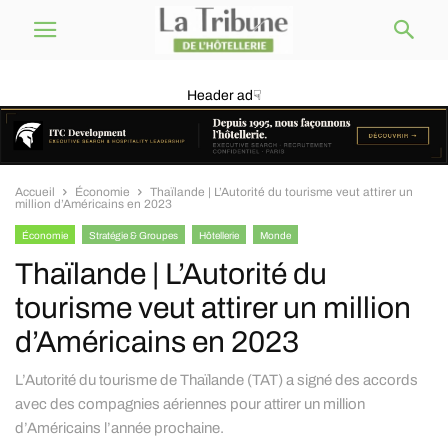
Header ad☟
Accueil
Économie
Thaïlande | L’Autorité du tourisme veut attirer un
million d’Américains en 2023
Économie
Stratégie & Groupes
Hôtellerie
Monde
Thaïlande | L’Autorité du
tourisme veut attirer un million
d’Américains en 2023
L’Autorité du tourisme de Thaïlande (TAT) a signé des accords
avec des compagnies aériennes pour attirer un million
d’Américains l’année prochaine.