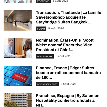
8 août 2026
ÉCONOMIE
Transaction, Thaïlande | La famille
Savetsomphob acquiert le
Staybridge Suites Bangkok...
9 août 2026
FUSAC
Nomination, États-Unis | Scott
Weisz nommé Executive Vice
President et Chief...
8 août 2026
NOMINATIONS
Finance, France | Edgar Suites
boucle un refinancement bancaire
de 180...
8 août 2026
INVESTISSEMENTS
Franchise, Espagne | By Salomon
Hospitality confie trois hôtels à
NH...