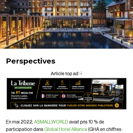
@credit The Chedi Andermatt
Perspectives
Article top ad ☟
En mai 2022,
ASMALLWORLD
avait pris 10 % de
participation dans
Global Hotel Alliance
(GHA en chiffres :