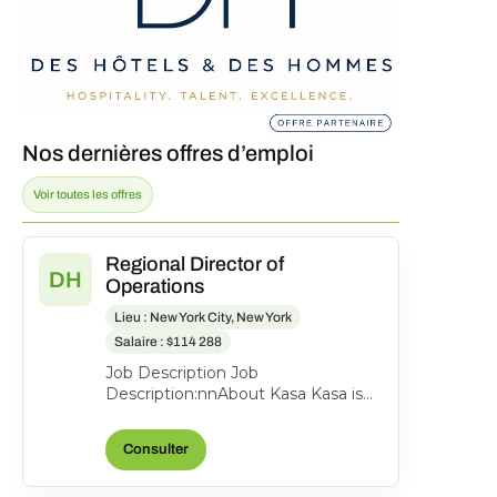
Nos dernières offres d’emploi
Voir toutes les offres
Regional Director of
DH
Operations
Lieu : New York City, New York
Salaire : $114 288
Job Description Job
Description:nnAbout Kasa Kasa is
the leading tech-enabled hotel and
apartment hotel brand and man...
Consulter