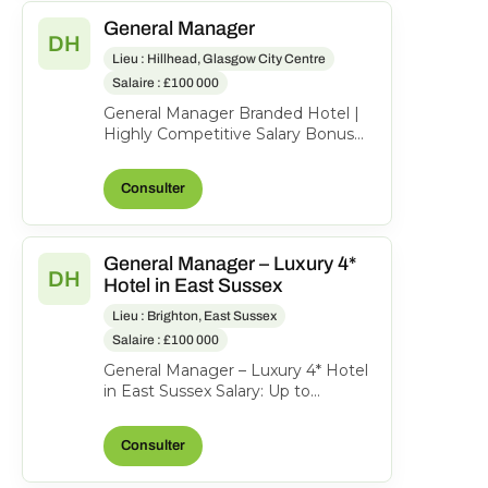
General Manager
DH
Lieu : Hillhead, Glasgow City Centre
Salaire : £100 000
General Manager Branded Hotel |
Highly Competitive Salary Bonus
Benefits An outstanding
opportunity to lead a success...
Consulter
General Manager – Luxury 4*
DH
Hotel in East Sussex
Lieu : Brighton, East Sussex
Salaire : £100 000
General Manager – Luxury 4* Hotel
in East Sussex Salary: Up to
£110,000 Bonus An exciting
opportunity has arisen for...
Consulter