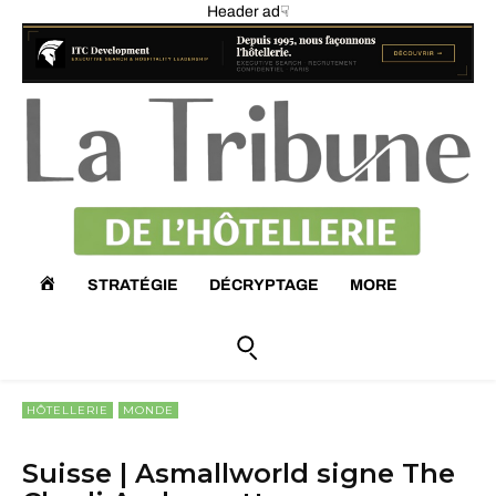
Header ad☟
A
STRATÉGIE
DÉCRYPTAGE
MORE
C
C
HÔTELLERIE
MONDE
U
Suisse | Asmallworld signe The