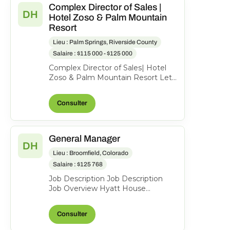
Complex Director of Sales |
DH
Hotel Zoso & Palm Mountain
Resort
Lieu : Palm Springs, Riverside County
Salaire : $115 000 - $125 000
Complex Director of Sales| Hotel
Zoso & Palm Mountain Resort Let’s
start off with the most important
part-what’s in i...
Consulter
General Manager
DH
Lieu : Broomfield, Colorado
Salaire : $125 768
Job Description Job Description
Job Overview Hyatt House
Boulder/Broomfield is a 123-room
property seeking an experie...
Consulter