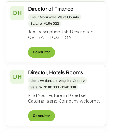
Director of Finance
DH
Lieu : Morrisville, Wake County
Salaire : $154 022
Job Description Job Description
OVERALL POSITION
DESCRIPTION: The Director of
Finance serves as a strategic
Consulter
business...
Director, Hotels Rooms
DH
Lieu : Avalon, Los Angeles County
Salaire : $100 000 - $140 000
Find Your Future in Paradise!
Catalina Island Company welcomes
all guests and visitors to our very
special island. Be...
Consulter