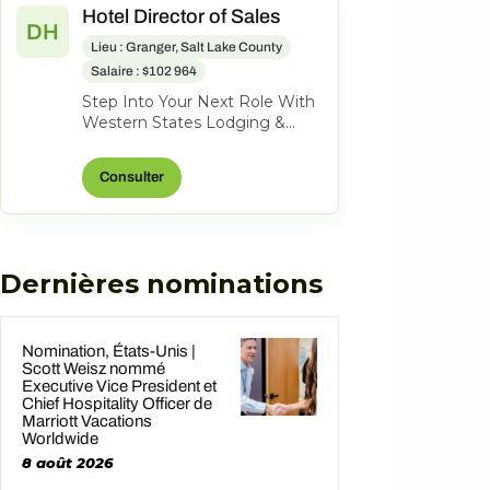
Hotel Director of Sales
DH
Lieu : Granger, Salt Lake County
Salaire : $102 964
Step Into Your Next Role With
Western States Lodging &
Management Become a full-
time Hotel Director of Sales in
Consulter
West...
Dernières nominations
Nomination, États-Unis |
Scott Weisz nommé
Executive Vice President et
Chief Hospitality Officer de
Marriott Vacations
Worldwide
8 août 2026