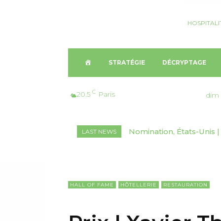
HOSPITALI
A
STRATÉGIE
DÉCRYPTAGE
C
C
20.5
Paris
dim 
C
Nomination, États-Unis | S
Finance, France | Edgar
LAST NEWS
U
Marriott Vacations World
résidences hôtelières
E
I
HALL OF FAME
HÔTELLERIE
RESTAURATION
L