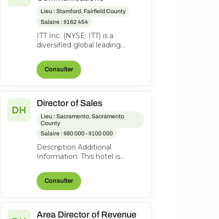
Lieu : Stamford, Fairfield County
Salaire : $162 454
ITT Inc. (NYSE: ITT) is a
diversified global leading
manufacturer of highly
engineered critical
Consulter
components and custom...
Director of Sales
DH
Lieu : Sacramento, Sacramento
County
Salaire : $80 000 - $100 000
Description Additional
Information: This hotel is
owned and operated by an
independent franchisee, Kalthia
Consulter
Group Hote...
Area Director of Revenue