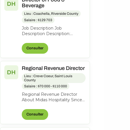
DH
Beverage
Lieu : Coachella, Riverside County
Salaire : $129 703
Job Description Job
Description Description:
Summary As Director of Food
& Beverage, you will be
Consulter
responsible for over...
Regional Revenue Director
DH
Lieu : Creve Coeur, Saint Louis
County
Salaire : $70 000 - $110 000
Regional Revenue Director
About Midas Hospitality Since
2006, Midas has grown into an
award-winning hotel
Consulter
management...