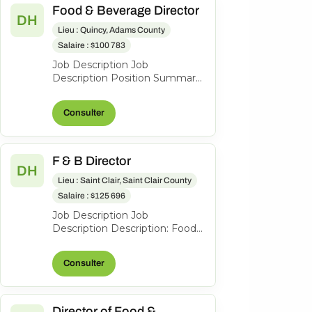
Food & Beverage Director
DH
Lieu : Quincy, Adams County
Salaire : $100 783
Job Description Job
Description Position Summary:
The Food & Beverage Director
is responsible for providing
Consulter
leadershi...
F & B Director
DH
Lieu : Saint Clair, Saint Clair County
Salaire : $125 696
Job Description Job
Description Description: Food
& Beverage Director We are
seeking a dynamic and
Consulter
experienced Food &...
Director of Food &