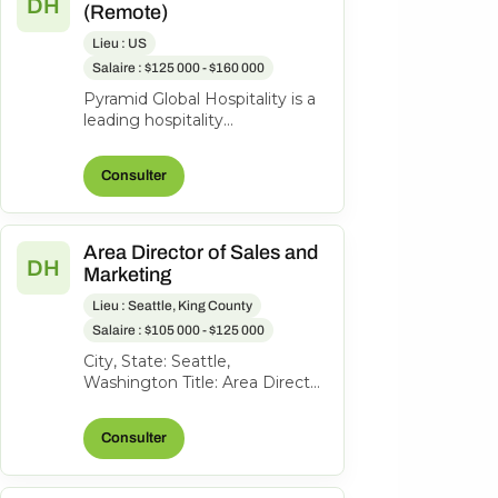
DH
(Remote)
Lieu : US
Salaire : $125 000 - $160 000
Pyramid Global Hospitality is a
leading hospitality
management company with a
portfolio of more than 200
Consulter
hotels and r...
Area Director of Sales and
DH
Marketing
Lieu : Seattle, King County
Salaire : $105 000 - $125 000
City, State: Seattle,
Washington Title: Area Director
of Sales and Marketing
Location: Seattle, Washington
Consulter
FLSA: Exem...