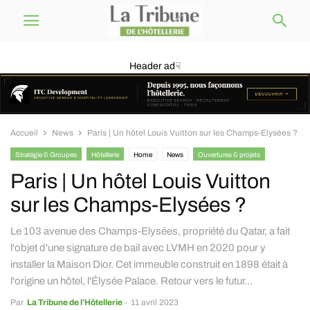
Header ad☟
Accueil
News
Paris | Un hôtel Louis Vuitton sur les Champs-Elysées ?
Stratégie & Groupes
Hôtellerie
Home
News
Ouvertures & projets
Paris | Un hôtel Louis Vuitton
sur les Champs-Elysées ?
Le 103 avenue des Champs-Elysées, propriété du Qatar, a fait
l'objet d'une signature de bail avec LVMH en 2020 pour y
installer la Maison Dior. Cet immeuble construit en 1898 était à
l'origine un hôtel, l'Élysée Palace. Retour vers le futur...
Par
La Tribune de l’Hôtellerie
-
11 avril 2023