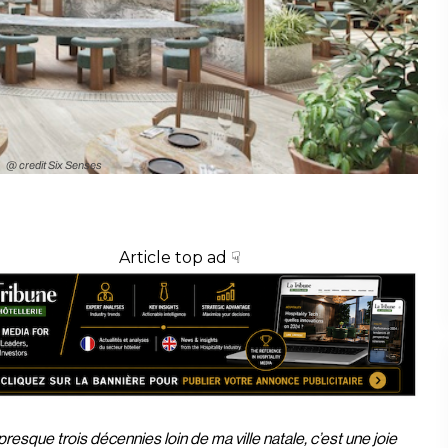
@ credit Six Senses
Article top ad ☟
presque trois décennies loin de ma ville natale, c’est une joie