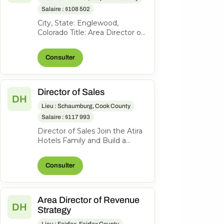
Salaire : $108 502
City, State: Englewood,
Colorado Title: Area Director of
Sales Location: Englewood CO
FLSA: Exempt Status: F ull-
Consulter
time...
Director of Sales
DH
Lieu : Schaumburg, Cook County
Salaire : $117 993
Director of Sales Join the Atira
Hotels Family and Build a
Legacy of Hospitality! Work
Location: Hyatt Place
Consulter
Schaumbu...
Area Director of Revenue
DH
Strategy