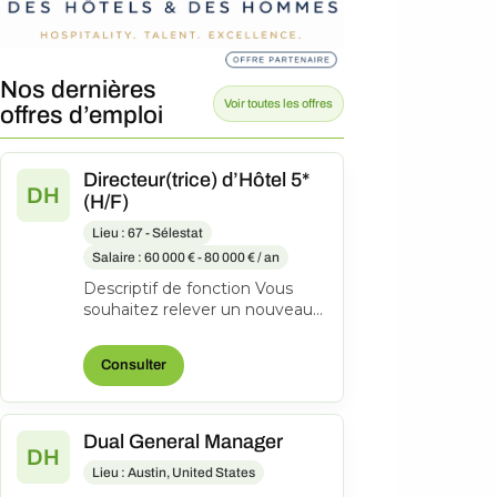
Nos dernières
Voir toutes les offres
offres d’emploi
Directeur(trice) d’Hôtel 5*
DH
(H/F)
Lieu : 67 - Sélestat
Salaire : 60 000 € - 80 000 € / an
Descriptif de fonction Vous
souhaitez relever un nouveau
défi dans un établissement
haut de gamme ? Dans le
Consulter
cadre de...
Dual General Manager
DH
Lieu : Austin, United States