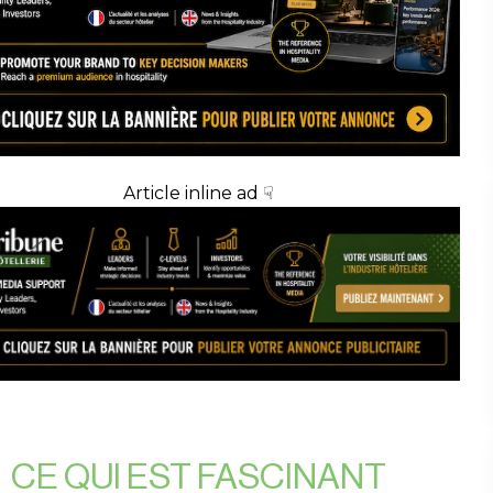
Article inline ad ☟
CE QUI EST FASCINANT