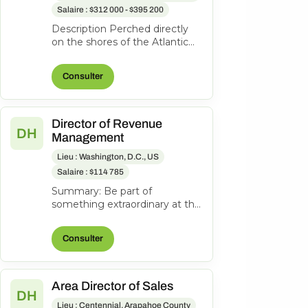
Salaire : $312 000 - $395 200
Description Perched directly
on the shores of the Atlantic
Ocean, Pelican Grand Beach
Resort is one of Fort
Consulter
Lauderdal...
Director of Revenue
DH
Management
Lieu : Washington, D.C., US
Salaire : $114 785
Summary: Be part of
something extraordinary at the
newly reimagined Hyatt
Regency Washington on
Consulter
Capitol Hill-an iconi...
Area Director of Sales
DH
Lieu : Centennial, Arapahoe County