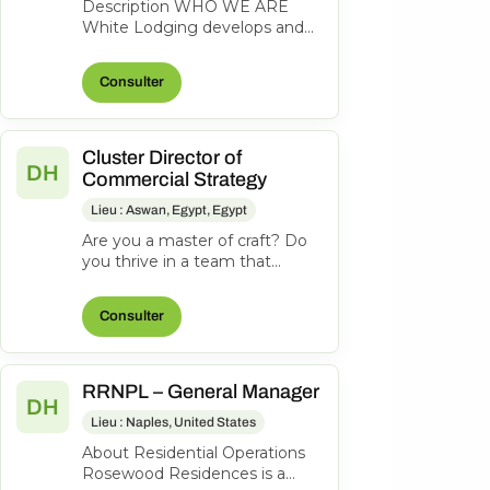
Description WHO WE ARE
White Lodging develops and
operates a portfolio of award-
winning, premium-brand
Consulter
hotels, roofto...
Cluster Director of
DH
Commercial Strategy
Lieu : Aswan, Egypt, Egypt
Are you a master of craft? Do
you thrive in a team that
succeeds together,
demonstrating integrity and
Consulter
respect while...
RRNPL – General Manager
DH
Lieu : Naples, United States
About Residential Operations
Rosewood Residences is a