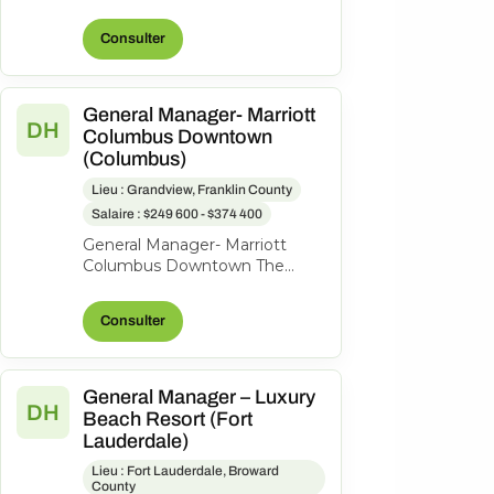
refined collection of estate
homes, luxury villas, and
Consulter
apartmen...
General Manager- Marriott
DH
Columbus Downtown
(Columbus)
Lieu : Grandview, Franklin County
Salaire : $249 600 - $374 400
General Manager- Marriott
Columbus Downtown The
Capital Suites Hotel, 50 S Front
St., Columbus, Ohio, United
Consulter
States o...
General Manager – Luxury
DH
Beach Resort (Fort
Lauderdale)
Lieu : Fort Lauderdale, Broward
County