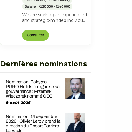
Lieu : Fairfax, Fairfax County
Salaire : $120 000 - $140 000
We are seeking an experienced
and strategic-minded individual
to join our team as an Area
Director of Revenue Strateg...
Consulter
Dernières nominations
Nomination, Pologne |
PURO Hotels réorganise sa
gouvernance : Przemek
Wieczorek nommé CEO
8 août 2026
Nomination, 14 septembre
2026 | Olivier Leroy prend la
direction du Resort Barrière
La Baule