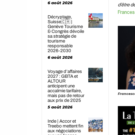
6 août 2026
d’être de
Frances
Décryptage,
Suisse🇨🇭 |
Genève Tourisme
& Congrès dévoile
sa stratégie de
tourisme
responsable
2026-2030
6 août 2026
Voyage d’affaires
2027 : GBTA et
ALTOUR
anticipent une
accalmie tarifaire,
Francesca
mais pas de retour
aux prix de 2025
5 août 2026
Inde | Accor et
Treebo mettent fin
aux négociations