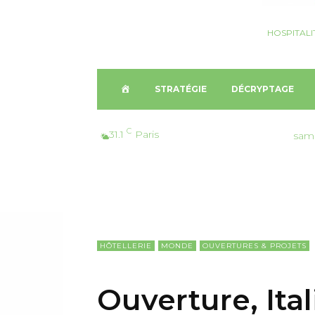
HOSPITALI
A
STRATÉGIE
DÉCRYPTAGE
C
C
31.1
Paris
sam
C
U
E
HÔTELLERIE
MONDE
OUVERTURES & PROJETS
I
Ouverture, Ital
L