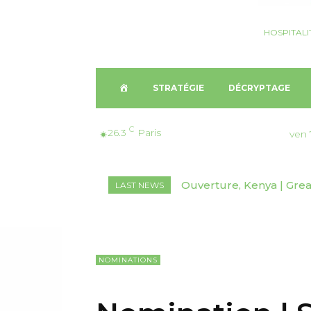
HOSPITALI
A
STRATÉGIE
DÉCRYPTAGE
C
C
26.3
Paris
ven 
C
Nomination, Australie 
LAST NEWS
U
E
I
NOMINATIONS
L