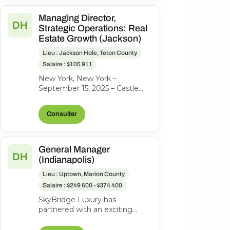
Managing Director,
DH
Strategic Operations: Real
Estate Growth (Jackson)
Lieu : Jackson Hole, Teton County
Salaire : $105 911
New York, New York –
September 15, 2025 – Castle
Peak Holdings, (“Castle Peak”
or “CPH”), the investment firm
Consulter
behind...
General Manager
DH
(Indianapolis)
Lieu : Uptown, Marion County
Salaire : $249 600 - $374 400
SkyBridge Luxury has
partnered with an exciting
ownership group to identify an
exceptional General Manager