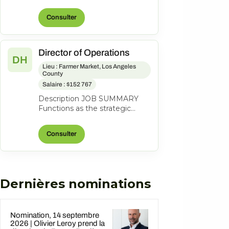
lead a coastal property to
profitability through revenue
Consulter
grow...
Director of Operations
DH
Lieu : Farmer Market, Los Angeles
County
Salaire : $152 767
Description JOB SUMMARY
Functions as the strategic
business leader of the
property's Hotel Operations.
Consulter
Areas of respo...
Dernières nominations
Nomination, 14 septembre
2026 | Olivier Leroy prend la