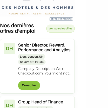
Nos dernières
Voir toutes les offres
offres d’emploi
Senior Director, Reward,
DH
Performance and Analytics
Lieu : London, UK
Salaire : £119 036
Company Description We’re
Checkout.com. You might not
know our name, but
companies like eBay, Spotify,
Consulter
Klarna, Uber,...
Group Head of Finance
DH