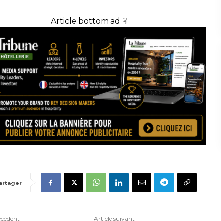
Article bottom ad ☟
artager
écédent
Article suivant