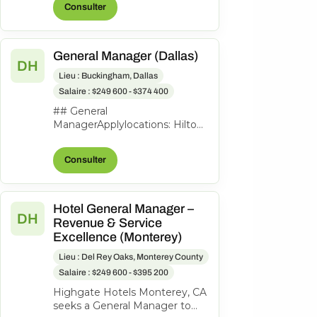
Consulter
to lead th...
General Manager (Dallas)
DH
Lieu : Buckingham, Dallas
Salaire : $249 600 - $374 400
## General
ManagerApplylocations: Hilton
Garden Inn Dallas
Downtowntime type: Full
Consulter
timeposted on: Posted
Todayjob req...
Hotel General Manager –
DH
Revenue & Service
Excellence (Monterey)
Lieu : Del Rey Oaks, Monterey County
Salaire : $249 600 - $395 200
Highgate Hotels Monterey, CA
seeks a General Manager to