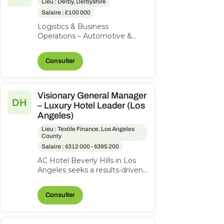
Lieu : Derby, Derbyshire
Salaire : £100 000
Logistics & Business
Operations – Automotive &
Aerospace | High-Value
Product | Private Equity-
Consulter
Backed Our client is a...
Visionary General Manager
DH
– Luxury Hotel Leader (Los
Angeles)
Lieu : Textile Finance, Los Angeles
County
Salaire : $312 000 - $395 200
AC Hotel Beverly Hills in Los
Angeles seeks a results-driven
General Manager to lead our
200-room lifestyle hotel and...
Consulter