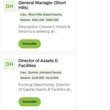
General Manager (Short
DH
Hills)
Lieu : Short Hills, Essex County
Salaire : $291 200 - $395 200
Description Crescent Hotels &
Resorts is seeking an
exceptional General Manager
to lead the Hilton Short Hills. At
Consulter
Cr...
Director of Assets &
DH
Facilities
Lieu : Quivira, Johnson County
Salaire : $105 000 - $115 000
Exciting Opportunity: Director
of Capital Assets & Facilities at
Hotel Management and
Consulting, Inc. About the
Consulter
role...