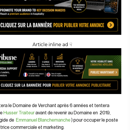
Article inline ad ☟
ttera le Domaine de Verchant après 6 années et tentera
re
Husser Traiteur
avant de revenir au Domaine en 2019,
égide de
Emmanuel Blanchemanche
) pour occuper le poste
trice commerciale et marketing.