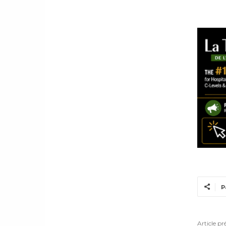
P
Article pr