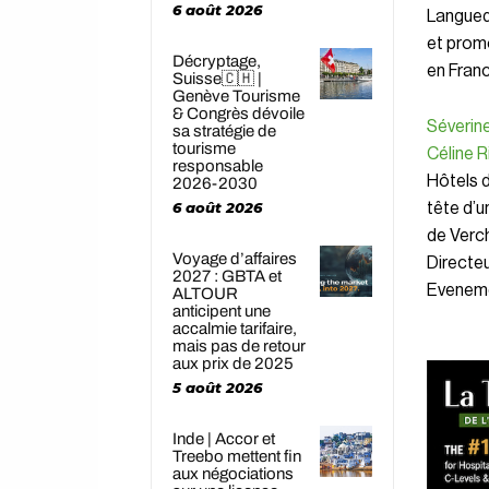
6 août 2026
Langued
et prom
Décryptage,
en France
Suisse🇨🇭 |
Genève Tourisme
& Congrès dévoile
Séverin
sa stratégie de
tourisme
Céline R
responsable
Hôtels d
2026-2030
6 août 2026
tête d’u
de Verch
Voyage d’affaires
Directeu
2027 : GBTA et
Eveneme
ALTOUR
anticipent une
accalmie tarifaire,
mais pas de retour
aux prix de 2025
5 août 2026
Inde | Accor et
Treebo mettent fin
aux négociations