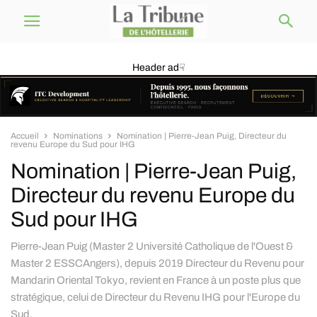
Header ad☟
Accueil
Nominations
Nomination | Pierre-Jean Puig, Directeur du
revenu Europe du Sud pour IHG
Nomination | Pierre-Jean Puig,
Directeur du revenu Europe du
Sud pour IHG
Pierre-Jean Puig (Master 2 Université Catholique de l'Ouest &
Master 2 ESSCAngers), depuis 2019 Directeur du Revenu pour
Mandarin Oriental Tokyo, revient en France à un poste plus que
stratégique, celui de Directeur du Revenu IHG pour l'Europe du
Sud.