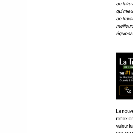
de faire
qui mieu
de travai
meilleur
équipes 
La nouv
réflexion
valeur l