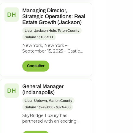
Managing Director,
DH
Strategic Operations: Real
Estate Growth (Jackson)
Lieu : Jackson Hole, Teton County
Salaire : $105 911
New York, New York –
September 15, 2025 – Castle
Peak Holdings, (“Castle Peak”
or “CPH”), the investment firm
Consulter
behind...
General Manager
DH
(Indianapolis)
Lieu : Uptown, Marion County
Salaire : $249 600 - $374 400
SkyBridge Luxury has
partnered with an exciting
ownership group to identify an
exceptional General Manager