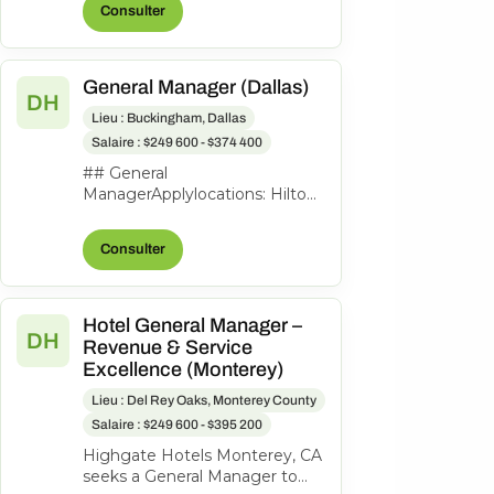
Consulter
to lead th...
General Manager (Dallas)
DH
Lieu : Buckingham, Dallas
Salaire : $249 600 - $374 400
## General
ManagerApplylocations: Hilton
Garden Inn Dallas
Downtowntime type: Full
Consulter
timeposted on: Posted
Todayjob req...
Hotel General Manager –
DH
Revenue & Service
Excellence (Monterey)
Lieu : Del Rey Oaks, Monterey County
Salaire : $249 600 - $395 200
Highgate Hotels Monterey, CA
seeks a General Manager to