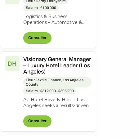
Lieu : Derby, Derbyshire
Salaire : £100 000
Logistics & Business
Operations – Automotive &
Aerospace | High-Value
Product | Private Equity-
Consulter
Backed Our client is a...
Visionary General Manager
DH
– Luxury Hotel Leader (Los
Angeles)
Lieu : Textile Finance, Los Angeles
County
Salaire : $312 000 - $395 200
AC Hotel Beverly Hills in Los
Angeles seeks a results-driven
General Manager to lead our
200-room lifestyle hotel and...
Consulter