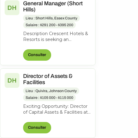
General Manager (Short
DH
Hills)
Lieu : Short Hills, Essex County
Salaire : $291 200 - $395 200
Description Crescent Hotels &
Resorts is seeking an
exceptional General Manager
to lead the Hilton Short Hills. At
Consulter
Cr...
Director of Assets &
DH
Facilities
Lieu : Quivira, Johnson County
Salaire : $105 000 - $115 000
Exciting Opportunity: Director
of Capital Assets & Facilities at
Hotel Management and
Consulting, Inc. About the
Consulter
role...