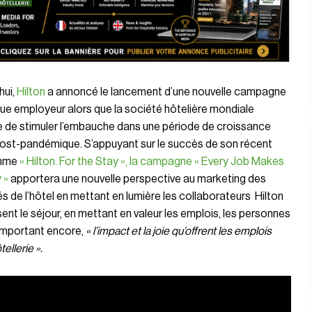
hui,
Hilton
a annoncé le lancement d’une nouvelle campagne
e employeur alors que la société hôtelière mondiale
e de stimuler l’embauche dans une période de croissance
post-pandémique. S’appuyant sur le succès de son récent
mme
« Hilton. For the Stay », la campagne « Every Job Makes
 »
apportera une nouvelle perspective au marketing des
 de l’hôtel en mettant en lumière les collaborateurs Hilton
isent le séjour, en mettant en valeur les emplois, les personnes
 important encore,
« l’impact et la joie qu’offrent les emplois
tellerie ».