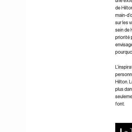
une ext
de Hilto
main-d’œ
sur les 
sein de 
priorité
envisage
pourquoi
L’inspir
personn
Hilton. 
plus dan
seulemen
font.