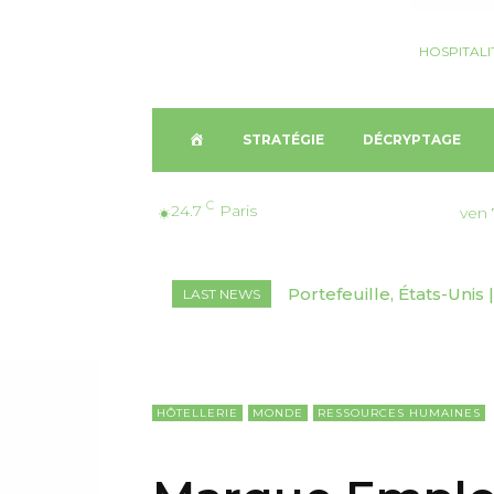
HOSPITALI
A
STRATÉGIE
DÉCRYPTAGE
C
C
24.7
Paris
ven 
C
Décryptage, Suisse🇨🇭
LAST NEWS
U
2026-2030
E
I
HÔTELLERIE
MONDE
RESSOURCES HUMAINES
L