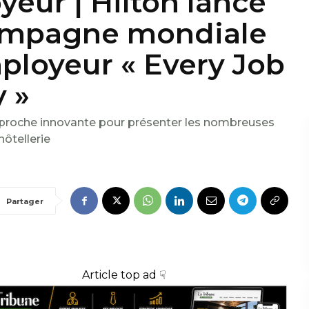
eur | Hilton lance
campagne mondiale
loyeur « Every Job
 »
roche innovante pour présenter les nombreuses
hôtellerie
Partager
Article top ad ☟