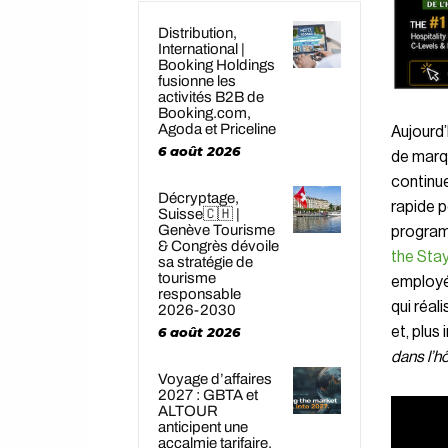
Distribution,
International |
Booking Holdings
fusionne les
activités B2B de
Booking.com,
Agoda et Priceline
Aujourd’
6 août 2026
de marqu
continu
Décryptage,
rapide 
Suisse🇨🇭 |
Genève Tourisme
progra
& Congrès dévoile
the Stay
sa stratégie de
tourisme
employés
responsable
qui réal
2026-2030
6 août 2026
et, plus
dans l’hô
Voyage d’affaires
2027 : GBTA et
ALTOUR
anticipent une
accalmie tarifaire,