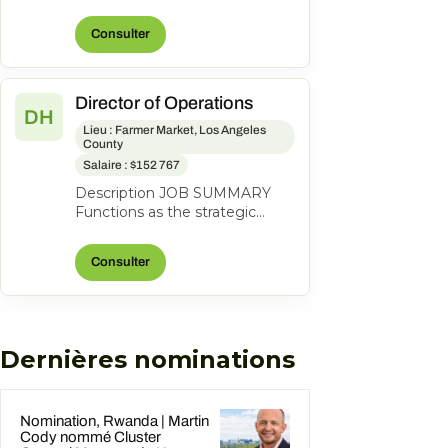
lead a coastal property to
profitability through revenue
Consulter
grow...
Director of Operations
DH
Lieu : Farmer Market, Los Angeles
County
Salaire : $152 767
Description JOB SUMMARY
Functions as the strategic
business leader of the
property's Hotel Operations.
Consulter
Areas of respo...
Dernières nominations
Nomination, Rwanda | Martin
Cody nommé Cluster