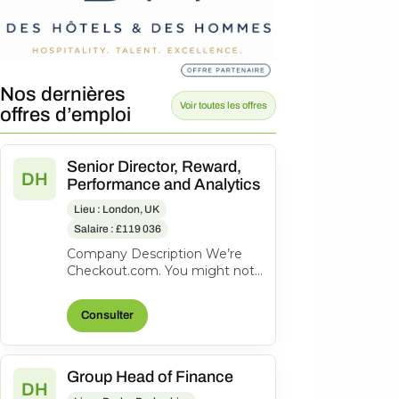
Nos dernières
Voir toutes les offres
offres d’emploi
Senior Director, Reward,
DH
Performance and Analytics
Lieu : London, UK
Salaire : £119 036
Company Description We’re
Checkout.com. You might not
know our name, but
companies like eBay, Spotify,
Consulter
Klarna, Uber,...
Group Head of Finance
DH