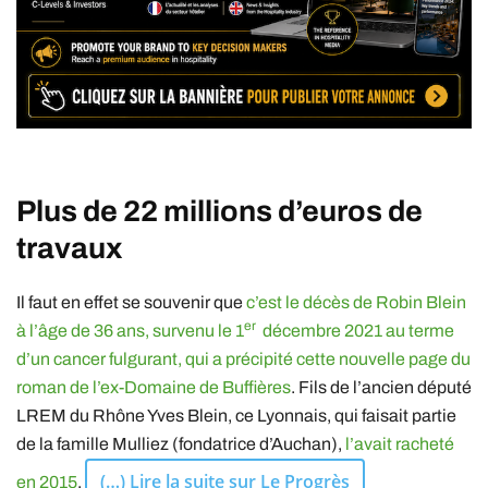
Plus de 22 millions d’euros de
travaux
Il faut en effet se souvenir que
c’est le décès de Robin Blein
er
à l’âge de 36 ans, survenu le 1
décembre 2021 au terme
d’un cancer fulgurant, qui a précipité cette nouvelle page du
roman de l’ex-Domaine de Buffières
. Fils de l’ancien député
LREM du Rhône Yves Blein, ce Lyonnais, qui faisait partie
de la famille Mulliez (fondatrice d’Auchan),
l’avait racheté
(…) Lire la suite sur Le Progrès
en 2015
.