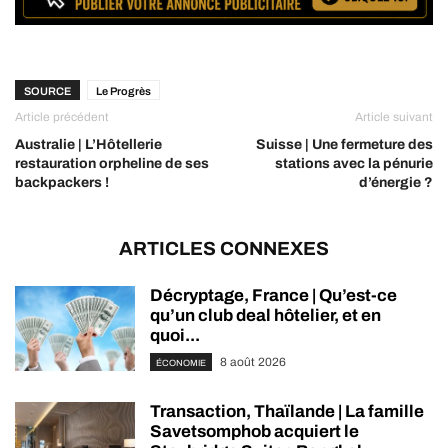
SOURCE
Le Progrès
Article précédent
Article suivant
Australie | L’Hôtellerie
Suisse | Une fermeture des
restauration orpheline de ses
stations avec la pénurie
backpackers !
d’énergie ?
ARTICLES CONNEXES
Décryptage, France | Qu’est-ce
qu’un club deal hôtelier, et en
quoi...
8 août 2026
ÉCONOMIE
Transaction, Thaïlande | La famille
Savetsomphob acquiert le