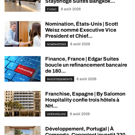
Staybridge Suites Bangkok...
8 août 2026
FUSAC
Nomination, États-Unis | Scott
Weisz nommé Executive Vice
President et Chief...
8 août 2026
NOMINATIONS
Finance, France | Edgar Suites
boucle un refinancement bancaire
de 180...
8 août 2026
INVESTISSEMENTS
Franchise, Espagne | By Salomon
Hospitality confie trois hôtels à
NH...
8 août 2026
OPÉRATEURS
Développement, Portugal | À
Comporta, Coporgest investit 220