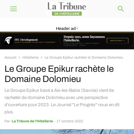
Header ad☟
Accueil
Hôtellerie
Le Groupe Epikur rachète le Domaine Dolomieu
Le Groupe Epikur rachète le
Domaine Dolomieu
Le Groupe Epikur basé à Aix-les-Bains (Savoie) vient de
racheter de domaine Dolomieu avec une perspective
d'ouverture pour 2023. Le Journal "Le Progrès" nous en dit
plus.
Par
La Tribune de l’Hôtellerie
-
17 octobre 2022