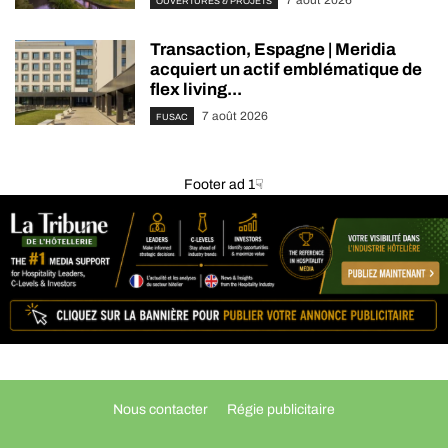
OUVERTURES & PROJETS
Transaction, Espagne | Meridia
acquiert un actif emblématique de
flex living...
7 août 2026
FUSAC
Footer ad 1☟
Nous contacter
Régie publicitaire