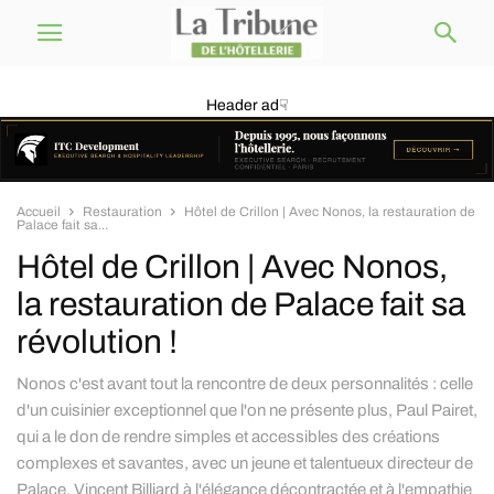
Header ad☟
Accueil
Restauration
Hôtel de Crillon | Avec Nonos, la restauration de
Palace fait sa...
Hôtel de Crillon | Avec Nonos,
la restauration de Palace fait sa
révolution !
Nonos c'est avant tout la rencontre de deux personnalités : celle
d'un cuisinier exceptionnel que l'on ne présente plus, Paul Pairet,
qui a le don de rendre simples et accessibles des créations
complexes et savantes, avec un jeune et talentueux directeur de
Palace, Vincent Billiard à l'élégance décontractée et à l'empathie