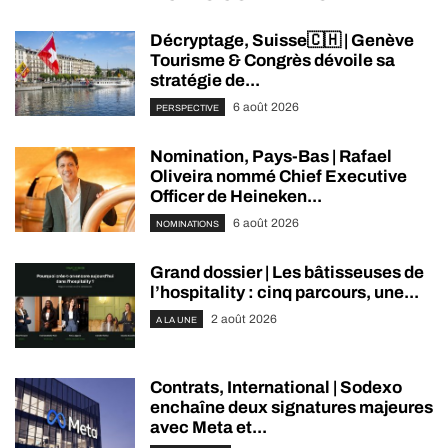
Décryptage, Suisse🇨🇭 | Genève
Tourisme & Congrès dévoile sa
stratégie de...
6 août 2026
PERSPECTIVE
Nomination, Pays-Bas | Rafael
Oliveira nommé Chief Executive
Officer de Heineken...
6 août 2026
NOMINATIONS
Grand dossier | Les bâtisseuses de
l’hospitality : cinq parcours, une...
2 août 2026
A LA UNE
Contrats, International | Sodexo
enchaîne deux signatures majeures
avec Meta et...