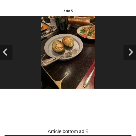
1
de 5
Article bottom ad ☟