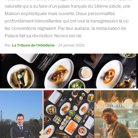
naturelle qui a su faire d'un palais français du 18ème siècle, une
Maison sophistiquée mais ouverte. Deux personnalités
profondément bienveillantes qui ont osé la transgression là où
les conventions régnaient. Par leur audace, la restauration de
Palace fait sa révolution. Nonos est né.
Par
La Tribune de l’Hôtellerie
-
24 janvier 2023