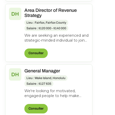
Area Director of Revenue
DH
Strategy
Lieu : Fairfax, Fairfax County
Salaire : $120 000 - $140 000
We are seeking an experienced and
strategic-minded individual to join
our team as an Area Director of
Revenue Strateg...
Consulter
General Manager
DH
Lieu : Wake Island, Honolulu
Salaire : $127 635
We're looking for motivated,
engaged people to help make
everyone's journeys better.
Manages and directs the operatio...
Consulter