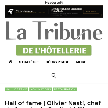
Header ad☟
A
STRATÉGIE
DÉCRYPTAGE
MORE
C
C
HALL OF FAME
NOMINATIONS
RESTAURATION
U
Hall of fame | Olivier Nasti, chef