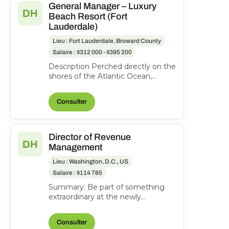
General Manager – Luxury
DH
Beach Resort (Fort
Lauderdale)
Lieu : Fort Lauderdale, Broward County
Salaire : $312 000 - $395 200
Description Perched directly on the
shores of the Atlantic Ocean,
Pelican Grand Beach Resort is one
of Fort Lauderdal...
Consulter
Director of Revenue
DH
Management
Lieu : Washington, D.C., US
Salaire : $114 785
Summary: Be part of something
extraordinary at the newly
reimagined Hyatt Regency
Washington on Capitol Hill-an
Consulter
iconi...