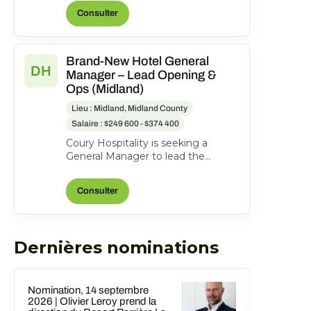
Midland, Texas, United State...
Consulter
Brand-New Hotel General
DH
Manager – Lead Opening &
Ops (Midland)
Lieu : Midland, Midland County
Salaire : $249 600 - $374 400
Coury Hospitality is seeking a
General Manager to lead the
opening and ongoing operations of
the new DoubleTree Midla...
Consulter
Dernières nominations
Nomination, 14 septembre
2026 | Olivier Leroy prend la