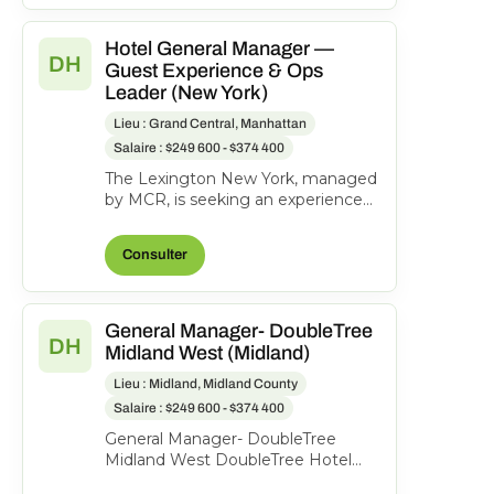
Hotel General Manager —
DH
Guest Experience & Ops
Leader (New York)
Lieu : Grand Central, Manhattan
Salaire : $249 600 - $374 400
The Lexington New York, managed
by MCR, is seeking an experienced
General Manager to oversee hotel
operations, ensuri...
Consulter
General Manager- DoubleTree
DH
Midland West (Midland)
Lieu : Midland, Midland County
Salaire : $249 600 - $374 400
General Manager- DoubleTree
Midland West DoubleTree Hotel
Midland, 1403 N Loop 250 West,