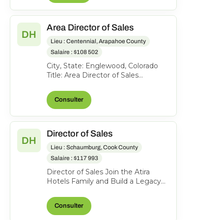
Area Director of Sales
DH
Lieu : Centennial, Arapahoe County
Salaire : $108 502
City, State: Englewood, Colorado
Title: Area Director of Sales
Location: Englewood CO FLSA:
Exempt Status: F ull-time...
Consulter
Director of Sales
DH
Lieu : Schaumburg, Cook County
Salaire : $117 993
Director of Sales Join the Atira
Hotels Family and Build a Legacy
of Hospitality! Work Location: Hyatt
Place Schaumbu...
Consulter