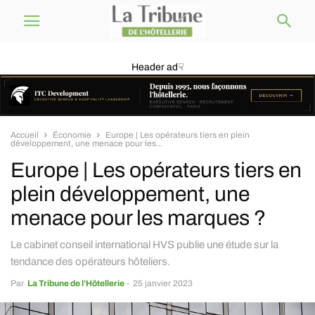
Header ad☟
Accueil
Économie
Europe | Les opérateurs tiers en plein
développement, une menace pour les...
Europe | Les opérateurs tiers en
plein développement, une
menace pour les marques ?
Le cabinet conseil international HVS publie une étude sur la
tendance des opérateurs hôteliers.
Par
La Tribune de l’Hôtellerie
-
25 janvier 2023