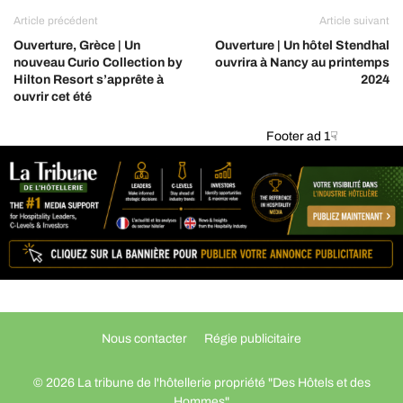
Article précédent
Article suivant
Ouverture, Grèce | Un
Ouverture | Un hôtel Stendhal
nouveau Curio Collection by
ouvrira à Nancy au printemps
Hilton Resort s’apprête à
2024
ouvrir cet été
Footer ad 1☟
Nous contacter
Régie publicitaire
© 2026 La tribune de l'hôtellerie propriété "Des Hôtels et des
Hommes"