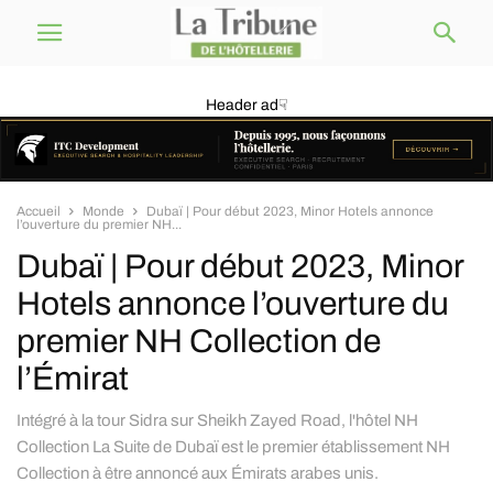
Header ad☟
Accueil
Monde
Dubaï | Pour début 2023, Minor Hotels annonce
l’ouverture du premier NH...
Dubaï | Pour début 2023, Minor
Hotels annonce l’ouverture du
premier NH Collection de
l’Émirat
Intégré à la tour Sidra sur Sheikh Zayed Road, l'hôtel NH
Collection La Suite de Dubaï est le premier établissement NH
Collection à être annoncé aux Émirats arabes unis.