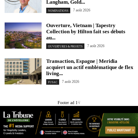
Langham, Gold...
7 août 2026
NOMINATIONS
Ouverture, Vietnam | Tapestry
Collection by Hilton fait ses débuts
au...
7 août 2026
OUVERTURES & PROJETS
Transaction, Espagne | Meridia
acquiert un actif emblématique de flex
living...
7 août 2026
FUSAC
Footer ad 1☟