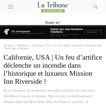
Header ad☟
Accueil
Hôtellerie
Californie, USA | Un feu d’artifice déclenche un incendie dans
l’historique et luxueux...
Californie, USA | Un feu d’artifice
déclenche un incendie dans
l’historique et luxueux Mission
Inn Riverside !
En ce moment, de nombreux incendies touchent les structures
hôtelières à travers le monde. Hier encore, un établissement
hôtelier hôtel du Mont-Dore (Puy-de-Dôme) a pris feu. À