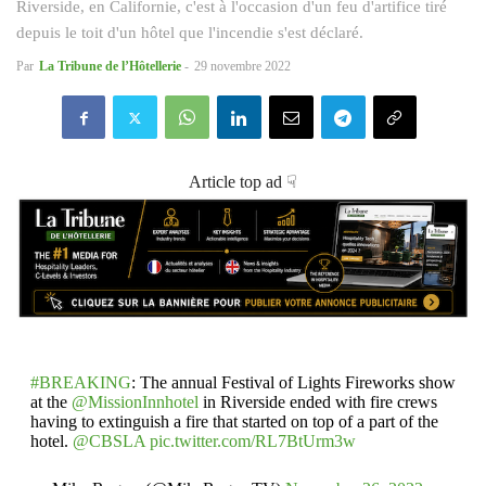
Riverside, en Californie, c'est à l'occasion d'un feu d'artifice tiré
depuis le toit d'un hôtel que l'incendie s'est déclaré.
Par
La Tribune de l’Hôtellerie
-
29 novembre 2022
Article top ad ☟
#BREAKING
: The annual Festival of Lights Fireworks show
at the
@MissionInnhotel
in Riverside ended with fire crews
having to extinguish a fire that started on top of a part of the
hotel.
@CBSLA
pic.twitter.com/RL7BtUrm3w