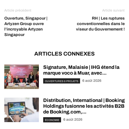
Article précédent
Article suivant
Ouverture, Singapour |
RH | Les ruptures
Artyzen Group ouvre
conventionnelles dans le
l’incroyable Artyzen
viseur du Gouvernement !
Singapour
ARTICLES CONNEXES
Signature, Malaisie | IHG étend la
marque voco à Muar, avec...
6 août 2026
OUVERTURES & PROJETS
Distribution, International | Booking
Holdings fusionne les activités B2B
de Booking.com,...
6 août 2026
ÉCONOMIE