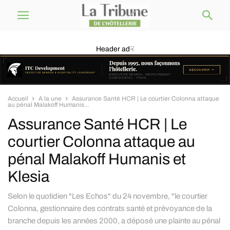
Header ad☟
Accueil
A la une
Assurance Santé HCR | Le courtier Colonna attaque
au pénal Malakoff Humanis...
Assurance Santé HCR | Le
courtier Colonna attaque au
pénal Malakoff Humanis et
Klesia
Selon le quotidien "Les Echos" du 24 novembre, "le courtier
Colonna, gestionnaire des contrats santé et prévoyance de la
branche depuis les années 2000, a déposé une plainte au pénal