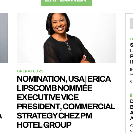
O
S
L
I
I
OPÉRATEURS
v
NOMINATION, USA | ERICA
6
LIPSCOMB NOMMÉE
EXECUTIVE VICE
É
D
PRESIDENT, COMMERCIAL
A
A
STRATEGY CHEZ PM
A
HOTEL GROUP
C
c