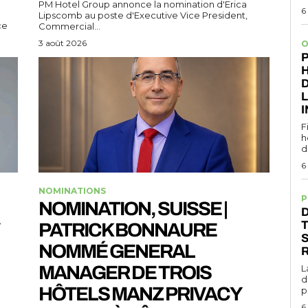
PM Hotel Group annonce la nomination d'Erica
6
Lipscomb au poste d'Executive Vice President,
ce
Commercial...
3 août 2026
O
P
H
L
I
F
h
d
6
NOMINATIONS
P
NOMINATION, SUISSE |
D
PATRICK BONNAURE
NOMMÉ GENERAL
MANAGER DE TROIS
L
d
HÔTELS MANZ PRIVACY
p
6