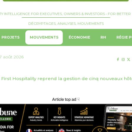
TY INTELLIGENCE FOR EXECUTIVES, OWNERS & INVESTORS • FOR BETTER 
DÉCRYPTAGES, ANALYSES, MOUVEMENTS
PROJETS
MOUVEMENTS
ÉCONOMIE
RH
RÉGIE P
7 août 2026
 | Genève Tourisme & Congrès dévoile sa stratégie de to
Article top ad ☟