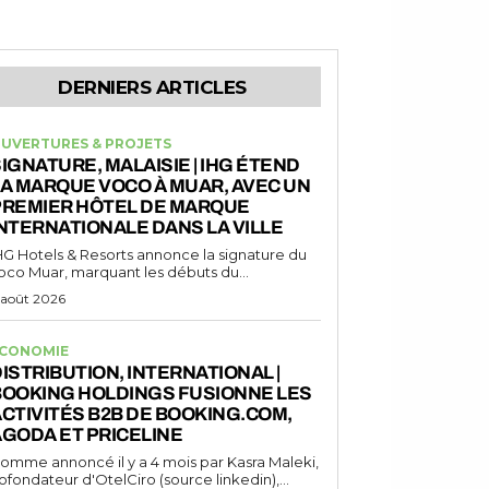
DERNIERS ARTICLES
UVERTURES & PROJETS
IGNATURE, MALAISIE | IHG ÉTEND
A MARQUE VOCO À MUAR, AVEC UN
PREMIER HÔTEL DE MARQUE
NTERNATIONALE DANS LA VILLE
HG Hotels & Resorts annonce la signature du
oco Muar, marquant les débuts du...
 août 2026
CONOMIE
ISTRIBUTION, INTERNATIONAL |
BOOKING HOLDINGS FUSIONNE LES
CTIVITÉS B2B DE BOOKING.COM,
GODA ET PRICELINE
omme annoncé il y a 4 mois par Kasra Maleki,
ofondateur d'OtelCiro (source linkedin),...