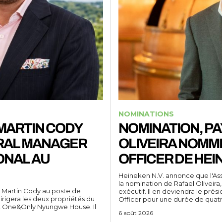
NOMINATIONS
 MARTIN CODY
NOMINATION, PA
RAL MANAGER
OLIVEIRA NOMMÉ
ONAL AU
OFFICER DE HEIN
Heineken N.V. annonce que l'As
la nomination de Rafael Oliveira
e Martin Cody au poste de
exécutif. Il en deviendra le pré
irigera les deux propriétés du
Officer pour une durée de quatre
et One&Only Nyungwe House. Il
6 août 2026