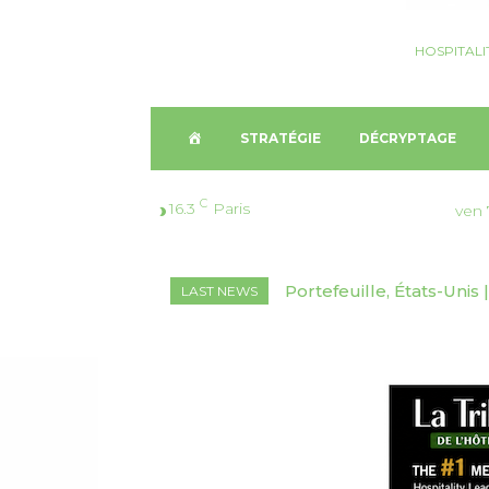
HOSPITALI
A
STRATÉGIE
DÉCRYPTAGE
C
C
16.3
Paris
ven 
C
Décryptage, Suisse🇨🇭
LAST NEWS
U
2026-2030
E
I
L