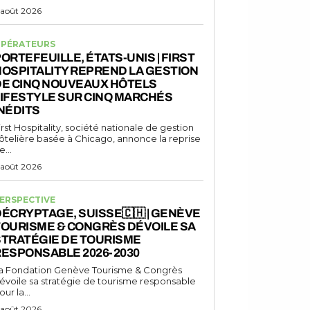
 août 2026
PÉRATEURS
ORTEFEUILLE, ÉTATS-UNIS | FIRST
OSPITALITY REPREND LA GESTION
DE CINQ NOUVEAUX HÔTELS
IFESTYLE SUR CINQ MARCHÉS
NÉDITS
irst Hospitality, société nationale de gestion
ôtelière basée à Chicago, annonce la reprise
e...
 août 2026
ERSPECTIVE
ÉCRYPTAGE, SUISSE🇨🇭 | GENÈVE
TOURISME & CONGRÈS DÉVOILE SA
STRATÉGIE DE TOURISME
RESPONSABLE 2026-2030
a Fondation Genève Tourisme & Congrès
évoile sa stratégie de tourisme responsable
our la...
 août 2026