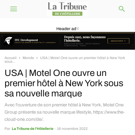
Header ad☟
Accueil
Monde
USA | Motel One ouvre un premier hôtel à New York
sous...
USA | Motel One ouvre un
premier hôtel à New York sous
sa nouvelle marque
Avec l'ouverture de son premier hôtel à New York, Motel One
Group présente sa nouvelle marque lifestyle, https://www.the-
cloud-one.com/de/.
Par
La Tribune de l’Hôtellerie
-
16 novembre 2022