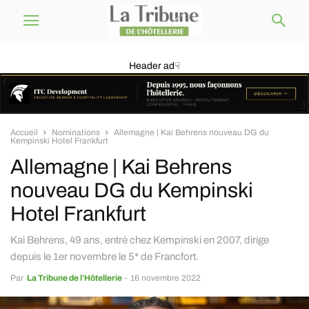
Header ad☟
Accueil
Nominations
Allemagne | Kai Behrens nouveau DG du
Kempinski Hotel Frankfurt
Allemagne | Kai Behrens
nouveau DG du Kempinski
Hotel Frankfurt
Kai Behrens, 49 ans, entré chez Kempinski en 2007, dirige
depuis le 1er novembre le 5* de Francfort.
Par
La Tribune de l’Hôtellerie
-
16 novembre 2022