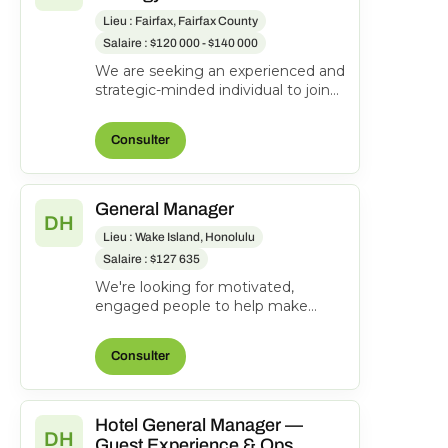
Lieu : Fairfax, Fairfax County
Salaire : $120 000 - $140 000
We are seeking an experienced and
strategic-minded individual to join
our team as an Area Director of
Revenue Strateg...
Consulter
General Manager
DH
Lieu : Wake Island, Honolulu
Salaire : $127 635
We're looking for motivated,
engaged people to help make
everyone's journeys better.
Manages and directs the operatio...
Consulter
Hotel General Manager —
DH
Guest Experience & Ops