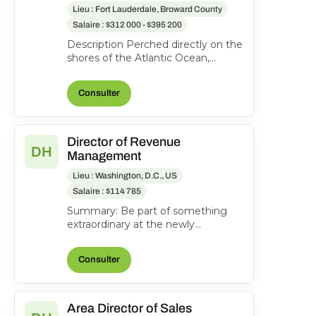
Lieu : Fort Lauderdale, Broward County
Salaire : $312 000 - $395 200
Description Perched directly on the
shores of the Atlantic Ocean,
Pelican Grand Beach Resort is one
of Fort Lauderdal...
Consulter
Director of Revenue
DH
Management
Lieu : Washington, D.C., US
Salaire : $114 785
Summary: Be part of something
extraordinary at the newly
reimagined Hyatt Regency
Washington on Capitol Hill-an
Consulter
iconi...
Area Director of Sales