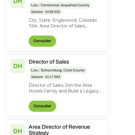
DH
Lieu : Centennial, Arapahoe County
Salaire : $108 502
City, State: Englewood, Colorado
Title: Area Director of Sales
Location: Englewood CO FLSA:
Exempt Status: F ull-time...
Consulter
Director of Sales
DH
Lieu : Schaumburg, Cook County
Salaire : $117 993
Director of Sales Join the Atira
Hotels Family and Build a Legacy
of Hospitality! Work Location: Hyatt
Place Schaumbu...
Consulter
Area Director of Revenue
DH
Strategy