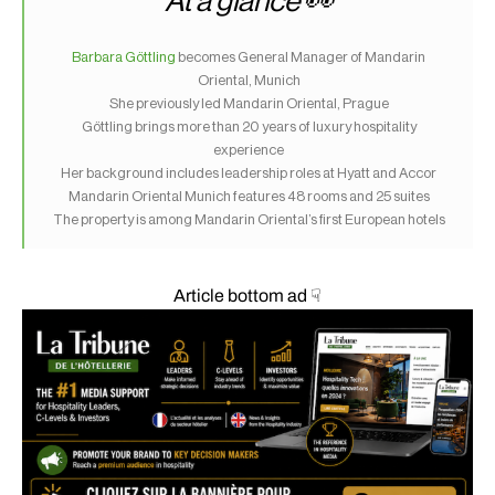
At a glance 👀
Barbara Göttling
becomes General Manager of Mandarin
Oriental, Munich
She previously led Mandarin Oriental, Prague
Göttling brings more than 20 years of luxury hospitality
experience
Her background includes leadership roles at Hyatt and Accor
Mandarin Oriental Munich features 48 rooms and 25 suites
The property is among Mandarin Oriental’s first European hotels
Article bottom ad ☟