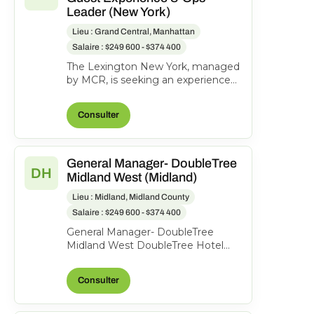
Leader (New York)
Lieu : Grand Central, Manhattan
Salaire : $249 600 - $374 400
The Lexington New York, managed
by MCR, is seeking an experienced
General Manager to oversee hotel
operations, ensuri...
Consulter
General Manager- DoubleTree
DH
Midland West (Midland)
Lieu : Midland, Midland County
Salaire : $249 600 - $374 400
General Manager- DoubleTree
Midland West DoubleTree Hotel
Midland, 1403 N Loop 250 West,
Midland, Texas, United State...
Consulter