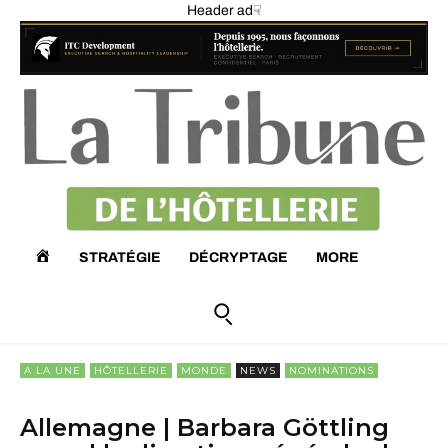
Header ad☟
A
STRATÉGIE
DÉCRYPTAGE
MORE
C
C
A LA UNE
HÔTELLERIE
MONDE
NEWS
NOMINATIONS
U
Allemagne | Barbara Göttling