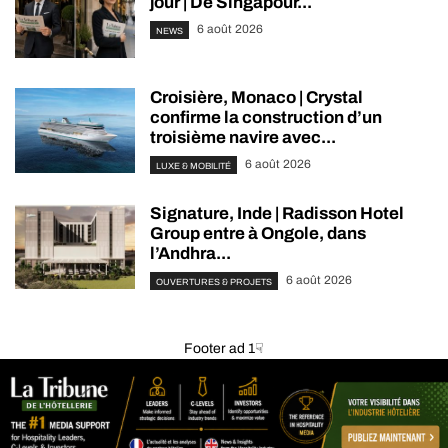
jour | De Singapour...
6 août 2026
NEWS
Croisière, Monaco | Crystal
confirme la construction d’un
troisième navire avec...
6 août 2026
LUXE & MOBILITÉ
Signature, Inde | Radisson Hotel
Group entre à Ongole, dans
l’Andhra...
6 août 2026
OUVERTURES & PROJETS
Footer ad 1☟