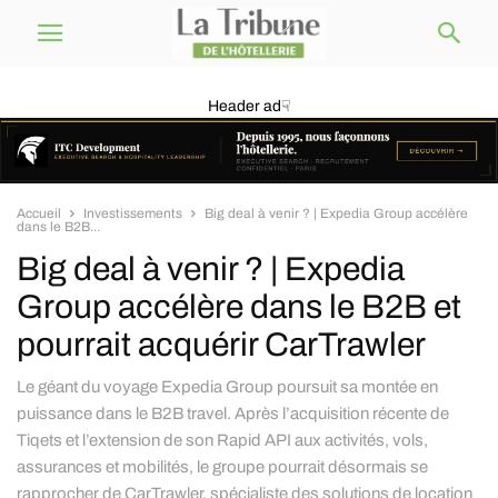
Header ad☟
Accueil
Investissements
Big deal à venir ? | Expedia Group accélère
dans le B2B...
Big deal à venir ? | Expedia
Group accélère dans le B2B et
pourrait acquérir CarTrawler
Le géant du voyage Expedia Group poursuit sa montée en
puissance dans le B2B travel. Après l’acquisition récente de
Tiqets et l’extension de son Rapid API aux activités, vols,
assurances et mobilités, le groupe pourrait désormais se
rapprocher de CarTrawler, spécialiste des solutions de location