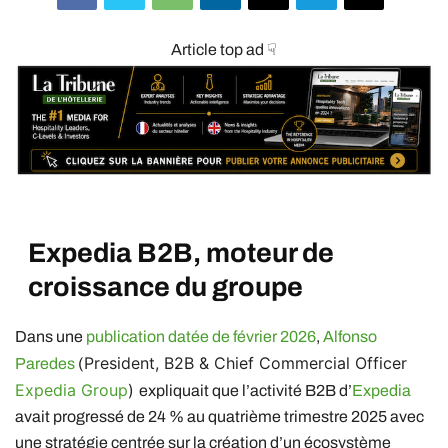
Article top ad ☟
Expedia
B2B, moteur de
croissance du groupe
Dans une
publication datée de février 2026
,
Alfonso
President, B2B & Chief Commercial Officer
Paredes
(
Expedia Group
)
expliquait que l’activité B2B d’
Expedia
avait progressé de 24 % au quatrième trimestre 2025 avec
une stratégie centrée sur la création d’un écosystème