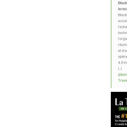
Black
le ra
Black
accord
l’ach
techn
l’org
réuni
et d’a
opéra
4,6 mi
(..)
(
plus 
Trave