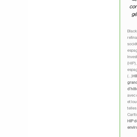
con
gé
Black
refin
socié
espag
Inves
(HIP),
espag
(…)
HI
grand
d’hôt
avec 
et lo
telles
Carlto
HIP d
envir