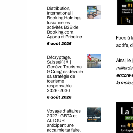
Distribution,
International |
Booking Holdings
fusionne les
activités B2B de
Booking.com,
Agoda et Priceline
Face à l
6 août 2026
actifs, 
Décryptage,
Ainsi, le
Suisse🇨🇭 |
Genève Tourisme
milliards
& Congrès dévoile
encore e
sa stratégie de
tourisme
le mois 
responsable
2026-2030
6 août 2026
Voyage d’affaires
2027 : GBTA et
ALTOUR
anticipent une
accalmie tarifaire,