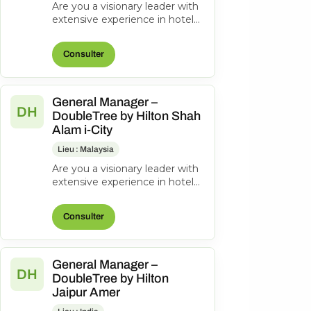
Are you a visionary leader with
extensive experience in hotel
management? Do you excel at
driving operational success...
Consulter
General Manager –
DH
DoubleTree by Hilton Shah
Alam i-City
Lieu : Malaysia
Are you a visionary leader with
extensive experience in hotel
management? Do you excel at
driving operational success...
Consulter
General Manager –
DH
DoubleTree by Hilton
Jaipur Amer