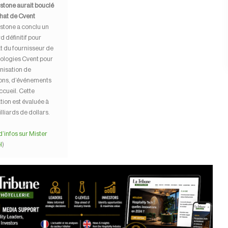
stone aurait bouclé
chat de Cvent
stone a conclu un
 définitif pour
at du fournisseur de
ologies Cvent pour
anisation de
ons, d’événements
ccueil. Cette
tion est évaluée à
lliards de dollars.
d’infos sur Mister
l
)