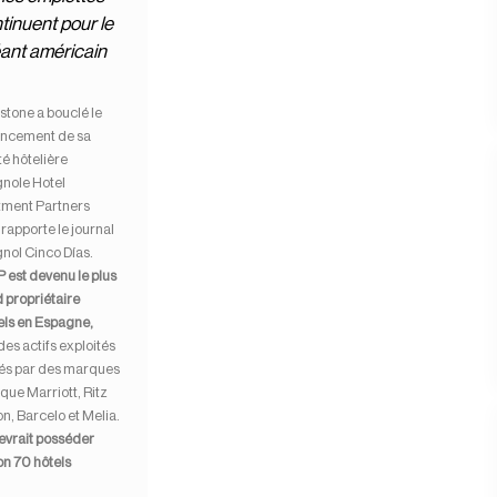
tinuent pour le
ant américain
stone a bouclé le
ancement de sa
té hôtelière
nole Hotel
tment Partners
 rapporte le journal
nol Cinco Días.
P est devenu le plus
 propriétaire
els en Espagne,
des actifs exploités
ués par des marques
 que Marriott, Ritz
n, Barcelo et Melia.
evrait posséder
on 70 hôtels