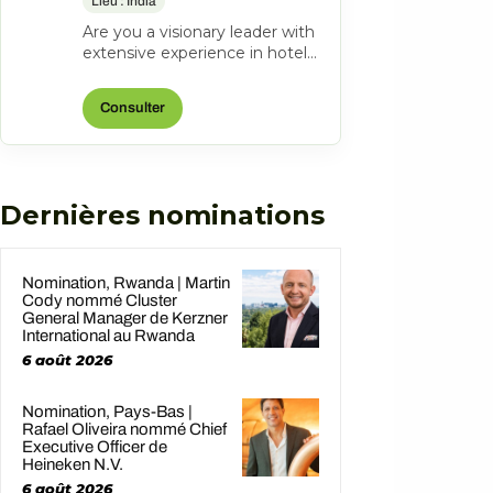
Lieu : India
Are you a visionary leader with
extensive experience in hotel
management? Do you excel at
driving operational success...
Consulter
Dernières nominations
Nomination, Rwanda | Martin
Cody nommé Cluster
General Manager de Kerzner
International au Rwanda
6 août 2026
Nomination, Pays-Bas |
Rafael Oliveira nommé Chief
Executive Officer de
Heineken N.V.
6 août 2026