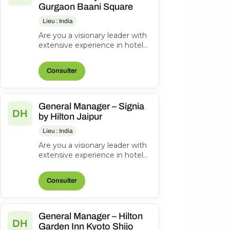
Gurgaon Baani Square
Lieu : India
Are you a visionary leader with
extensive experience in hotel
management? Do you excel at
driving operational success...
Consulter
General Manager – Signia
DH
by Hilton Jaipur
Lieu : India
Are you a visionary leader with
extensive experience in hotel
management? Do you excel at
driving operational success...
Consulter
General Manager – Hilton
DH
Garden Inn Kyoto Shijo