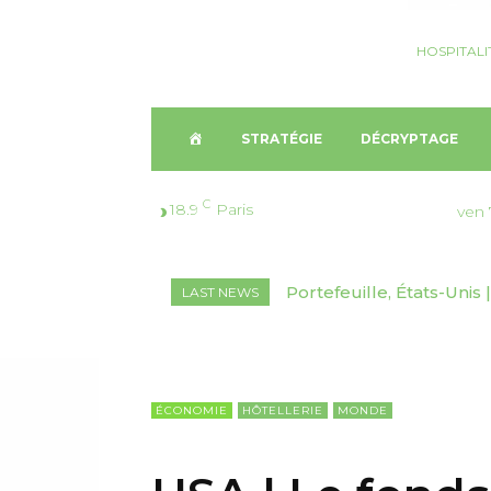
HOSPITALI
A
STRATÉGIE
DÉCRYPTAGE
C
C
18.9
Paris
ven 
C
Portefeuille, États-Unis 
Décryptage, Suisse🇨
LAST NEWS
U
marchés inédits
2026-2030
E
I
ÉCONOMIE
HÔTELLERIE
MONDE
L