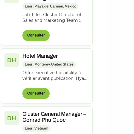
Lieu : Playa del Carmen, Mexico
Job Title : Cluster Director of
Sales and Marketing Team :
Sales, Marketing, Groups and
Events & Communications
Consulter
Work...
Hotel Manager
DH
Lieu : Monterey, United States
Offre executive hospitality à
vérifier avant publication. Hyatt
Regency Monterey Hotel and
Spa on Del Monte Golf Cour...
Consulter
Cluster General Manager –
DH
Conrad Phu Quoc
Lieu : Vietnam