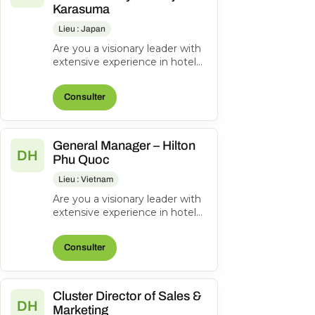
Karasuma
Lieu : Japan
Are you a visionary leader with
extensive experience in hotel
management? Do you excel at
driving operational success...
Consulter
General Manager – Hilton
DH
Phu Quoc
Lieu : Vietnam
Are you a visionary leader with
extensive experience in hotel
management? Do you excel at
driving operational success...
Consulter
Cluster Director of Sales &
DH
Marketing