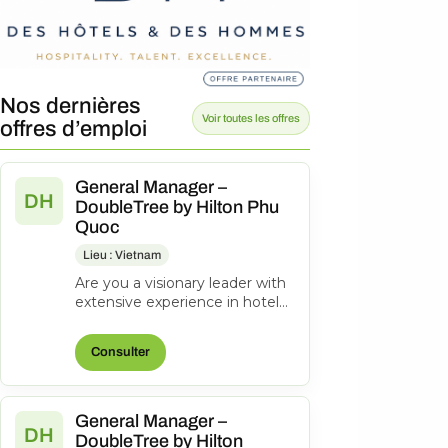
Nos dernières
Voir toutes les offres
offres d’emploi
General Manager –
DH
DoubleTree by Hilton Phu
Quoc
Lieu : Vietnam
Are you a visionary leader with
extensive experience in hotel
management? Do you excel at
driving operational success...
Consulter
General Manager –
DH
DoubleTree by Hilton