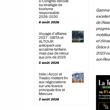
& Congrès dévoile
sa stratégie de
tourisme
Gamme et
responsable
excellen
2026-2030
6 août 2026
de l’Asi
progresse
Voyage d’affaires
mobilisa
2027 : GBTA et
et d’éva
ALTOUR
anticipent une
Grâce à 
accalmie tarifaire,
2023 où 
mais pas de retour
aux prix de 2025
son RevP
5 août 2026
Inde | Accor et
Treebo mettent fin
aux négociations
sur une licence
principale Ibis et
Mercure
3 août 2026