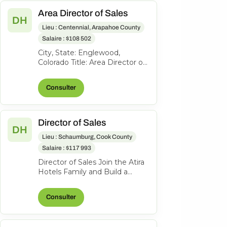
Area Director of Sales
DH
Lieu : Centennial, Arapahoe County
Salaire : $108 502
City, State: Englewood,
Colorado Title: Area Director of
Sales Location: Englewood CO
FLSA: Exempt Status: F ull-
Consulter
time...
Director of Sales
DH
Lieu : Schaumburg, Cook County
Salaire : $117 993
Director of Sales Join the Atira
Hotels Family and Build a
Legacy of Hospitality! Work
Location: Hyatt Place
Consulter
Schaumbu...