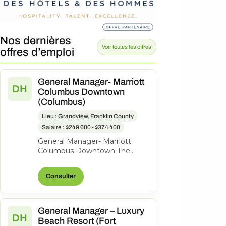
Nos dernières
Voir toutes les offres
offres d’emploi
General Manager- Marriott
DH
Columbus Downtown
(Columbus)
Lieu : Grandview, Franklin County
Salaire : $249 600 - $374 400
General Manager- Marriott
Columbus Downtown The
Capital Suites Hotel, 50 S Front
St., Columbus, Ohio, United
Consulter
States o...
General Manager – Luxury
DH
Beach Resort (Fort