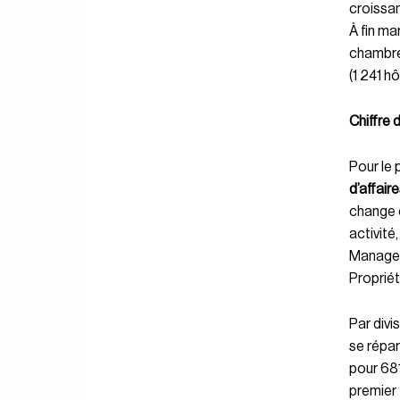
croissan
À fin ma
chambres
(1 241 hô
Chiffre 
Pour le 
d’affair
change c
activité
Managem
Propriét
Par divi
se répar
pour 681
premier 