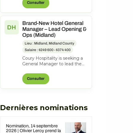
Consulter
United State...
Brand-New Hotel General
DH
Manager – Lead Opening &
Ops (Midland)
Lieu : Midland, Midland County
Salaire : $249 600 - $374 400
Coury Hospitality is seeking a
General Manager to lead the
opening and ongoing
operations of the new
Consulter
DoubleTree Midla...
Dernières nominations
Nomination, 14 septembre
2026 | Olivier Leroy prend la