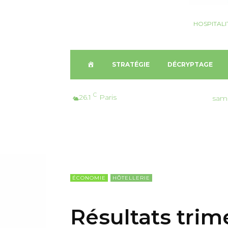
HOSPITALI
A
STRATÉGIE
DÉCRYPTAGE
C
C
26.1
Paris
sam
C
U
E
ÉCONOMIE
HÔTELLERIE
I
Résultats trime
L