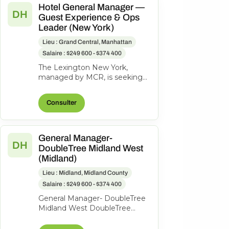
Hotel General Manager —
DH
Guest Experience & Ops
Leader (New York)
Lieu : Grand Central, Manhattan
Salaire : $249 600 - $374 400
The Lexington New York,
managed by MCR, is seeking
an experienced General
Manager to oversee hotel
Consulter
operations, ensuri...
General Manager-
DH
DoubleTree Midland West
(Midland)
Lieu : Midland, Midland County
Salaire : $249 600 - $374 400
General Manager- DoubleTree
Midland West DoubleTree
Hotel Midland, 1403 N Loop
250 West, Midland, Texas,