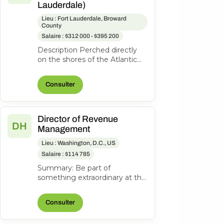
Lauderdale)
Lieu : Fort Lauderdale, Broward
County
Salaire : $312 000 - $395 200
Description Perched directly
on the shores of the Atlantic
Ocean, Pelican Grand Beach
Resort is one of Fort
Consulter
Lauderdal...
Director of Revenue
DH
Management
Lieu : Washington, D.C., US
Salaire : $114 785
Summary: Be part of
something extraordinary at the
newly reimagined Hyatt
Regency Washington on
Consulter
Capitol Hill-an iconi...