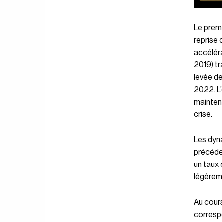
Le premi
reprise 
accélér
2019) tr
levée de 
2022. L
mainteni
crise.
Les dyn
précéden
un taux 
légèreme
Au cours
correspo