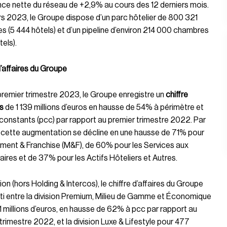
ce nette du réseau de +2,9% au cours des 12 derniers mois.
rs 2023, le Groupe dispose d’un parc hôtelier de 800 321
 (5 444 hôtels) et d’un pipeline d’environ 214 000 chambres
tels).
d’affaires du Groupe
premier trimestre 2023, le Groupe enregistre un
chiffre
es
de 1 139 millions d’euros en hausse de 54% à périmètre et
onstants (pcc) par rapport au premier trimestre 2022. Par
, cette augmentation se décline en une hausse de 71% pour
ent & Franchise (M&F), de 60% pour les Services aux
aires et de 37% pour les Actifs Hôteliers et Autres.
sion (hors Holding & Intercos), le chiffre d’affaires du Groupe
ti entre la division Premium, Milieu de Gamme et Économique
 millions d’euros, en hausse de 62% à pcc par rapport au
trimestre 2022, et la division Luxe & Lifestyle pour 477