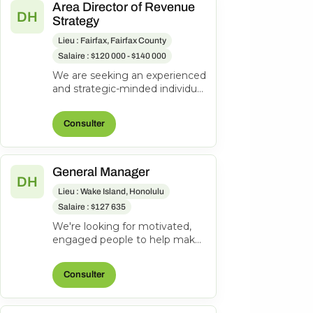
Area Director of Revenue
DH
Strategy
Lieu : Fairfax, Fairfax County
Salaire : $120 000 - $140 000
We are seeking an experienced
and strategic-minded individual
to join our team as an Area
Director of Revenue Strateg...
Consulter
General Manager
DH
Lieu : Wake Island, Honolulu
Salaire : $127 635
We're looking for motivated,
engaged people to help make
everyone's journeys better.
Manages and directs the
Consulter
operatio...