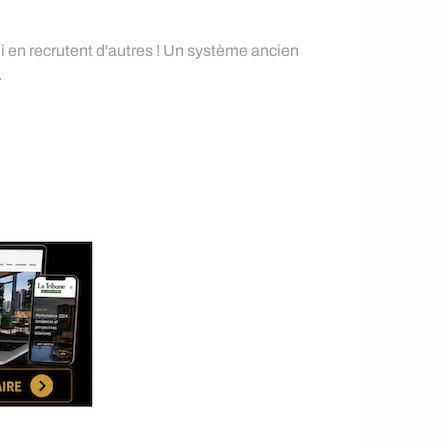
i en recrutent d'autres ! Un système ancien
.