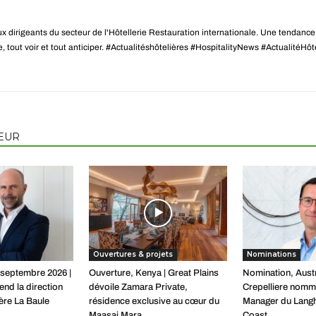
ux dirigeants du secteur de l'Hôtellerie Restauration internationale. Une tendanc
tre, tout voir et tout anticiper. #Actualitéshôtelières #HospitalityNews #ActualitéH
TEUR
Ouvertures & projets
Nominations
 septembre 2026 |
Ouverture, Kenya | Great Plains
Nomination, Austr
end la direction
dévoile Zamara Private,
Crepelliere nomm
ère La Baule
résidence exclusive au cœur du
Manager du Lang
Maasai Mara
Coast