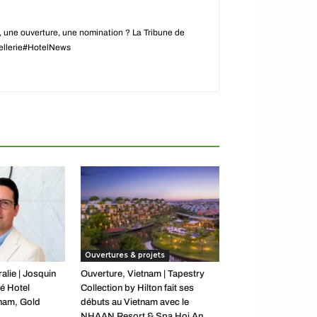
e, une ouverture, une nomination ? La Tribune de
ôtellerie#HotelNews
Ouvertures & projets
alie | Josquin
Ouverture, Vietnam | Tapestry
é Hotel
Collection by Hilton fait ses
ham, Gold
débuts au Vietnam avec le
NHAAN Resort & Spa Hoi An