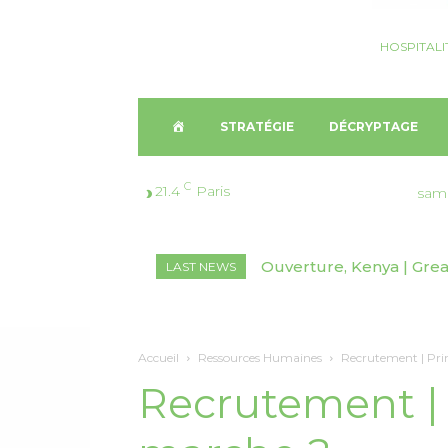
HOSPITALI
A
STRATÉGIE
DÉCRYPTAGE
C
C
21.4
Paris
sam
C
Ouverture, Kenya | Grea
LAST NEWS
U
E
Accueil
Ressources Humaines
Recrutement | Pr
I
Recrutement |
L