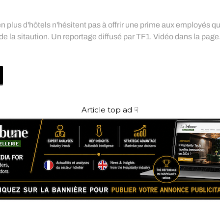
plus d'hôtels n'hésitent pas à offrir une prime aux employés qu
de la sitaution. Un reportage diffusé par TF1. Vidéo dans la page
Article top ad ☟