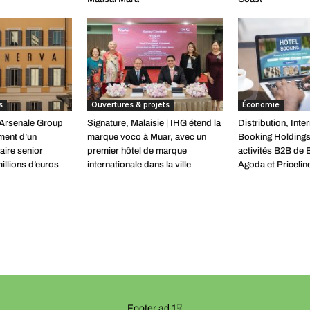
s
Ouvertures & projets
Économie
| Arsenale Group
Signature, Malaisie | IHG étend la
Distribution, Inter
ement d’un
marque voco à Muar, avec un
Booking Holdings
aire senior
premier hôtel de marque
activités B2B de
illions d’euros
internationale dans la ville
Agoda et Pricelin
Footer ad 1☟