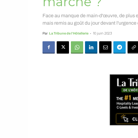
marche ?
Face au manque de main-d'œuvre, de plus en 
mais remis au goût du jour devant l'urgence 
10 juin 2023
Par
La Tribune de l’Hôtellerie
-