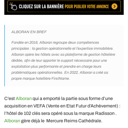
ALBORAN EN BREF
Fondée en 2016, Alboran regroupe deux compétences
principales : la gestion opérationnelle et l’expertise immobilière.
Alboran opère les hôtels avec sa plateforme de gestion hôtelière
dédiée, afin de leur apporter le support nécessaire pour une
exploitation plus performante et prendre en charge leurs
problématiques opérationnelles. En 2022, Alboran a créé sa
propre marque hotellière FirstName.
C’est
Alboran
qui a emporté la partie sous forme d’une
acquisition en VEFA (Vente en Etat Futur d’Achèvement) :
l’hôtel de 102 clés sera opéré sous la marque Radisson .
Alboran
gère déjà le Mercure Reims Cathédrale.