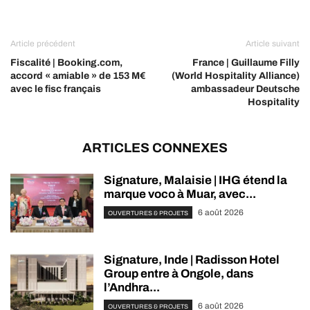
Article précédent
Article suivant
Fiscalité | Booking.com,
France | Guillaume Filly
accord « amiable » de 153 M€
(World Hospitality Alliance)
avec le fisc français
ambassadeur Deutsche
Hospitality
ARTICLES CONNEXES
Signature, Malaisie | IHG étend la
marque voco à Muar, avec...
6 août 2026
OUVERTURES & PROJETS
Signature, Inde | Radisson Hotel
Group entre à Ongole, dans
l’Andhra...
6 août 2026
OUVERTURES & PROJETS