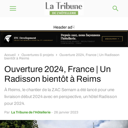
Header ad☟
Accueil
Ouvertures & projets
Ouverture 2024, France | Un Radisson
bientôt à Reims
Ouverture 2024, France | Un
Radisson bientôt à Reims
À Reims, le chantier de la ZAC Sernam a été lancé pour une
livraison début 2024 avec en perspective, un hôtel Radisson
pour 2024.
Par
La Tribune de l’Hôtellerie
-
26 janvier 2023