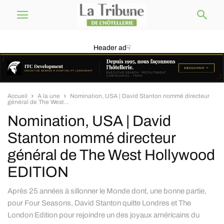
Header ad☟
Accueil
A la une
Nomination, USA | David Stanton nommé directeur
général de The West...
Nomination, USA | David
Stanton nommé directeur
général de The West Hollywood
EDITION
Après 25 années à sillonner le Monde dont, une bonne partie,
pour Four Seasons, David Stanton quitte Londres et The
London Edition pour rejoindre un des joyaux américains du