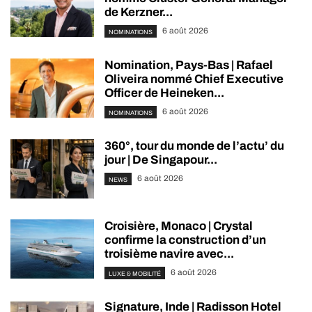
de Kerzner...
6 août 2026
NOMINATIONS
Nomination, Pays-Bas | Rafael
Oliveira nommé Chief Executive
Officer de Heineken...
6 août 2026
NOMINATIONS
360°, tour du monde de l’actu’ du
jour | De Singapour...
6 août 2026
NEWS
Croisière, Monaco | Crystal
confirme la construction d’un
troisième navire avec...
6 août 2026
LUXE & MOBILITÉ
Signature, Inde | Radisson Hotel