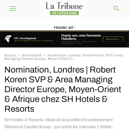
Header ad☟
Accueil
Nominations
Nomination, Londres | Robert Koren SVP & Area
Managing Director Europe, Moyen-Orient &...
Nomination, Londres | Robert
Koren SVP & Area Managing
Director Europe, Moyen-Orient
& Afrique chez SH Hotels &
Resorts
SH Hotels & Resorts -filiale de la société d'investissement
Starwood Capital Group-, qui opère les marques 1 hôtels,