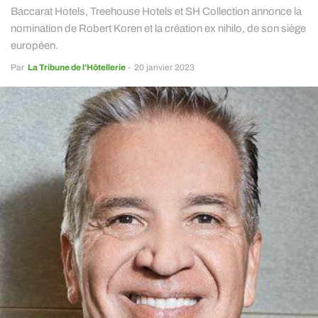
Baccarat Hotels, Treehouse Hotels et SH Collection annonce la
nomination de Robert Koren et la création ex nihilo, de son siège
européen.
Par
La Tribune de l’Hôtellerie
-
20 janvier 2023