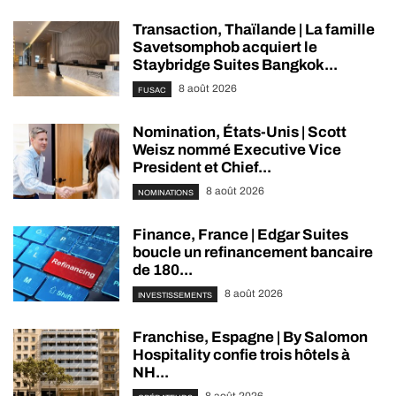
Transaction, Thaïlande | La famille
Savetsomphob acquiert le
Staybridge Suites Bangkok...
8 août 2026
FUSAC
Nomination, États-Unis | Scott
Weisz nommé Executive Vice
President et Chief...
8 août 2026
NOMINATIONS
Finance, France | Edgar Suites
boucle un refinancement bancaire
de 180...
8 août 2026
INVESTISSEMENTS
Franchise, Espagne | By Salomon
Hospitality confie trois hôtels à
NH...