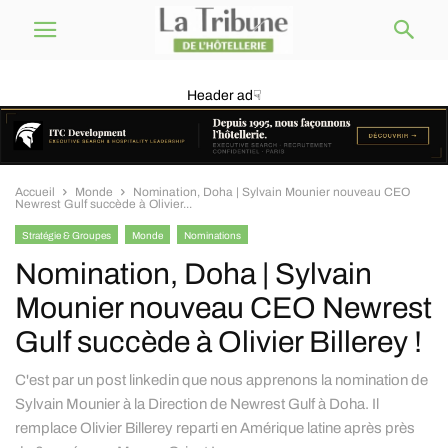
Header ad☟
Accueil
Monde
Nomination, Doha | Sylvain Mounier nouveau CEO
Newrest Gulf succède à Olivier...
Stratégie & Groupes
Monde
Nominations
Nomination, Doha | Sylvain
Mounier nouveau CEO Newrest
Gulf succède à Olivier Billerey !
C'est par un post linkedin que nous apprenons la nomination de
Sylvain Mounier à la Direction de Newrest Gulf à Doha. Il
remplace Olivier Billerey reparti en Amérique latine après près