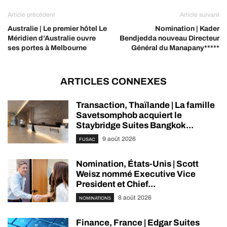
Article précédent
Article suivant
Australie | Le premier hôtel Le
Nomination | Kader
Méridien d’Australie ouvre
Bendjedda nouveau Directeur
ses portes à Melbourne
Général du Manapany*****
ARTICLES CONNEXES
Transaction, Thaïlande | La famille
Savetsomphob acquiert le
Staybridge Suites Bangkok...
9 août 2026
FUSAC
Nomination, États-Unis | Scott
Weisz nommé Executive Vice
President et Chief...
8 août 2026
NOMINATIONS
Finance, France | Edgar Suites