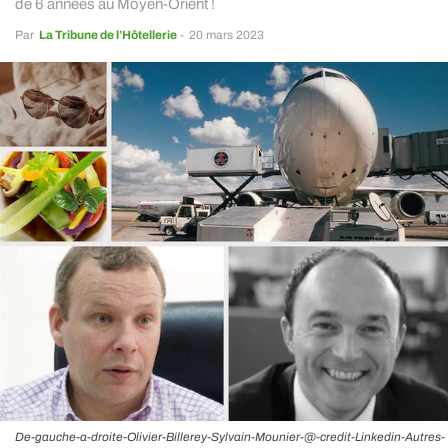
de 6 années au Moyen-Orient !
Par
La Tribune de l’Hôtellerie
-
20 mars 2023
De-gauche-a-droite-Olivier-Billerey-Sylvain-Mounier-@-credit-Linkedin-Autres-