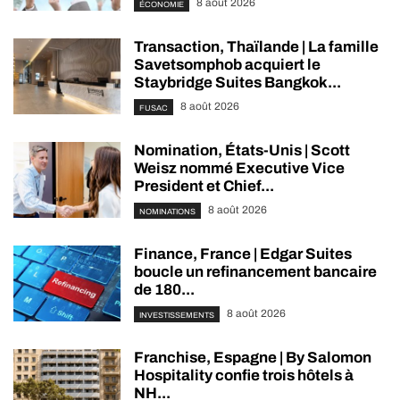
8 août 2026
ÉCONOMIE
Transaction, Thaïlande | La famille
Savetsomphob acquiert le
Staybridge Suites Bangkok...
8 août 2026
FUSAC
Nomination, États-Unis | Scott
Weisz nommé Executive Vice
President et Chief...
8 août 2026
NOMINATIONS
Finance, France | Edgar Suites
boucle un refinancement bancaire
de 180...
8 août 2026
INVESTISSEMENTS
Franchise, Espagne | By Salomon
Hospitality confie trois hôtels à
NH...