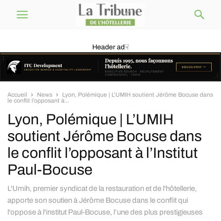
Header ad☟
Accueil
News
Lyon, Polémique | L’UMIH soutient Jérôme Bocuse dans
le conflit l’opposant à...
Lyon, Polémique | L’UMIH
soutient Jérôme Bocuse dans
le conflit l’opposant à l’Institut
Paul-Bocuse
L'Umih, premier syndicat de la restauration et de l'hôtellerie,
apporte son soutien à Jérôme Bocuse dans le conflit qui
l'oppose à l'institut Paul-Bocuse, l’une des plus prestigieuses