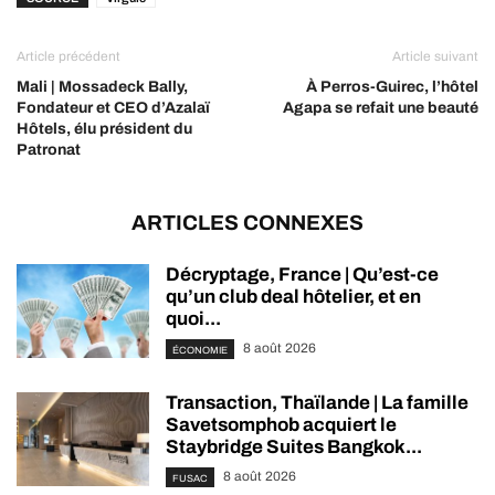
Article précédent
Article suivant
Mali | Mossadeck Bally,
À Perros-Guirec, l’hôtel
Fondateur et CEO d’Azalaï
Agapa se refait une beauté
Hôtels, élu président du
Patronat
ARTICLES CONNEXES
Décryptage, France | Qu’est-ce
qu’un club deal hôtelier, et en
quoi...
8 août 2026
ÉCONOMIE
Transaction, Thaïlande | La famille
Savetsomphob acquiert le
Staybridge Suites Bangkok...
8 août 2026
FUSAC