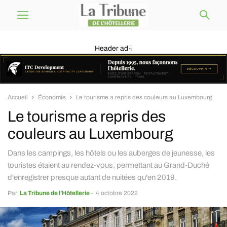
Header ad☟
Accueil
Économie
Le tourisme a repris des couleurs au Luxembourg
Le tourisme a repris des
couleurs au Luxembourg
Dans les campings, les hôtels ou les auberges de jeunesse, les
touristes étaient au rendez-vous, permettant au Grand-Duché
d'enregistrer presque autant de nuitées qu'en 2019.
Par
La Tribune de l’Hôtellerie
-
4 octobre 2022