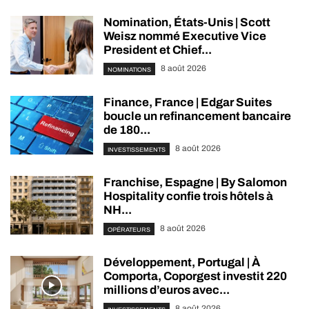
Nomination, États-Unis | Scott
Weisz nommé Executive Vice
President et Chief...
8 août 2026
NOMINATIONS
Finance, France | Edgar Suites
boucle un refinancement bancaire
de 180...
8 août 2026
INVESTISSEMENTS
Franchise, Espagne | By Salomon
Hospitality confie trois hôtels à
NH...
8 août 2026
OPÉRATEURS
Développement, Portugal | À
Comporta, Coporgest investit 220
millions d’euros avec...
8 août 2026