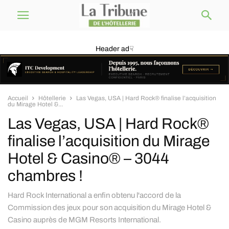
Header ad☟
Accueil
Hôtellerie
Las Vegas, USA | Hard Rock® finalise l’acquisition
du Mirage Hotel &...
Las Vegas, USA | Hard Rock®
finalise l’acquisition du Mirage
Hotel & Casino® – 3044
chambres !
Hard Rock International a enfin obtenu l'accord de la
Commission des jeux pour son acquisition du Mirage Hotel &
Casino auprès de MGM Resorts International.