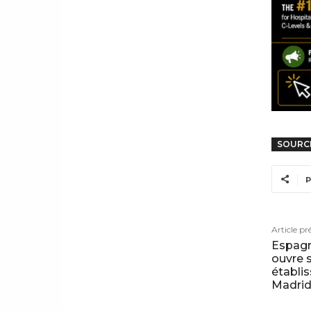
SOURC
P
Article pr
Espagn
ouvre 
établi
Madri