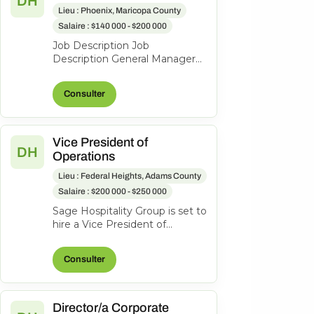
DH
Lieu : Phoenix, Maricopa County
Salaire : $140 000 - $200 000
Job Description Job
Description General Manager
$140K-$200K Imagine leading
a premier luxury destination
Consulter
tucked into...
Vice President of
DH
Operations
Lieu : Federal Heights, Adams County
Salaire : $200 000 - $250 000
Sage Hospitality Group is set to
hire a Vice President of
Operations to join us. As part of
Sage Hospitality Group, w...
Consulter
Director/a Corporate