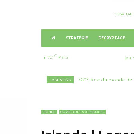
HOSPITALI
A
STRATÉGIE
DÉCRYPTAGE
C
C
17.9
Paris
jeu 
C
360°, tour du monde de 
LAST NEWS
U
E
I
MONDE
OUVERTURES & PROJETS
L