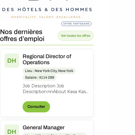
Nos dernières
Voir toutes les offres
offres d’emploi
Regional Director of
DH
Operations
Lieu : New York City, New York
Salaire : $114 288
Job Description Job
Description:nnAbout Kasa Kasa
is the leading tech-enabled
hotel and apartment hotel
Consulter
brand and man...
General Manager
DH