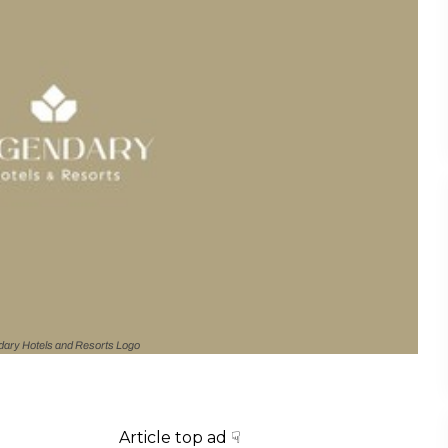
ary Hotels and Resorts Logo
Article top ad ☟