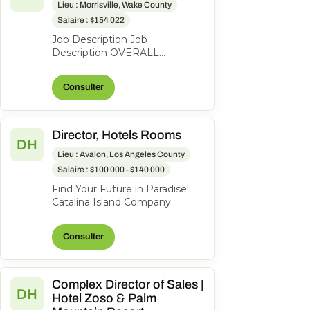
Lieu : Morrisville, Wake County
Salaire : $154 022
Job Description Job
Description OVERALL
POSITION DESCRIPTION: The
Director of Finance serves as a
Consulter
strategic business...
Director, Hotels Rooms
DH
Lieu : Avalon, Los Angeles County
Salaire : $100 000 - $140 000
Find Your Future in Paradise!
Catalina Island Company
welcomes all guests and
visitors to our very special
Consulter
island. Be...
Complex Director of Sales |
DH
Hotel Zoso & Palm