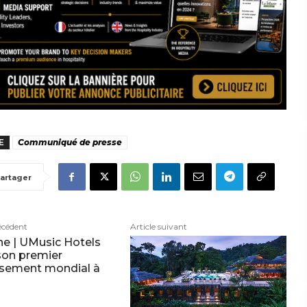
E
Communiqué de presse
artager
écédent
Article suivant
e | UMusic Hotels
son premier
ssement mondial à
d