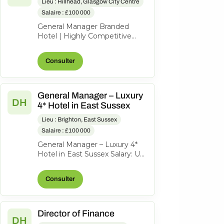
Lieu : Hillhead, Glasgow City Centre
Salaire : £100 000
General Manager Branded
Hotel | Highly Competitive
Salary Bonus Benefits An
outstanding opportunity to
Consulter
lead a success...
General Manager – Luxury
DH
4* Hotel in East Sussex
Lieu : Brighton, East Sussex
Salaire : £100 000
General Manager – Luxury 4*
Hotel in East Sussex Salary: Up
to £110,000 Bonus An exciting
opportunity has arisen for...
Consulter
Director of Finance
DH