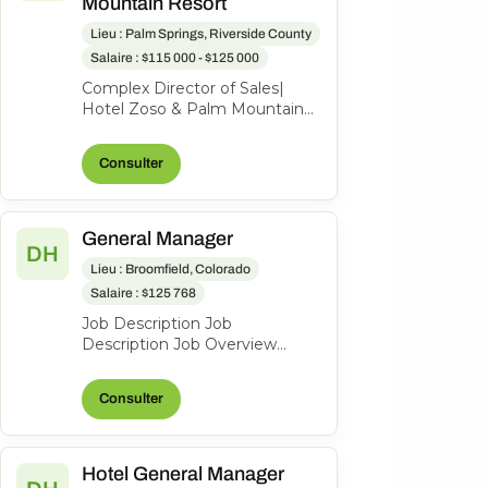
Mountain Resort
Lieu : Palm Springs, Riverside County
Salaire : $115 000 - $125 000
Complex Director of Sales|
Hotel Zoso & Palm Mountain
Resort Let’s start off with the
most important part-what’s in
Consulter
i...
General Manager
DH
Lieu : Broomfield, Colorado
Salaire : $125 768
Job Description Job
Description Job Overview
Hyatt House
Boulder/Broomfield is a 123-
Consulter
room property seeking an
experie...
Hotel General Manager