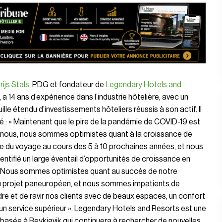
rijs Stals
, PDG et fondateur de
Legendary Hotels and
, a 14 ans d’expérience dans l’industrie hôtelière, avec un
ille étendu d’investissements hôteliers réussis à son actif. Il
é : « Maintenant que le pire de la pandémie de COVID-19 est
e nous, nous sommes optimistes quant à la croissance de
rie du voyage au cours des 5 à 10 prochaines années, et nous
entifié un large éventail d’opportunités de croissance en
 Nous sommes optimistes quant au succès de notre
 projet paneuropéen, et nous sommes impatients de
re et de ravir nos clients avec de beaux espaces, un confort
 un service supérieur ». Legendary Hotels and Resorts est une
basée à Reykjavik qui continuera à rechercher de nouvelles