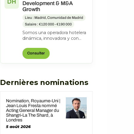
DH
Development & M&A
Growth
Lieu : Madrid, Comunidad de Madrid
Salaire : €120 000 - €190 000
Somos una operadora hotelera
dinámica, innovadora y con
espíritu emprendedor. Desde
2001 hemos consolidado una
Consulter
colecc...
Dernières nominations
Nomination, Royaume-Uni |
Jean Louis Fresta nommé
Acting General Manager du
Shangri-La The Shard, à
Londres
5 août 2026