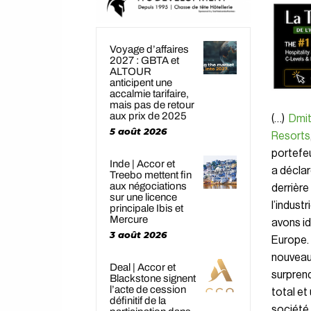
Voyage d’affaires
2027 : GBTA et
ALTOUR
anticipent une
accalmie tarifaire,
mais pas de retour
aux prix de 2025
(…)
Dmit
5 août 2026
Resorts
portefeu
Inde | Accor et
a déclar
Treebo mettent fin
aux négociations
derrièr
sur une licence
l’indust
principale Ibis et
Mercure
avons id
3 août 2026
Europe.
nouveau
Deal | Accor et
surprend
Blackstone signent
l’acte de cession
total et
définitif de la
société 