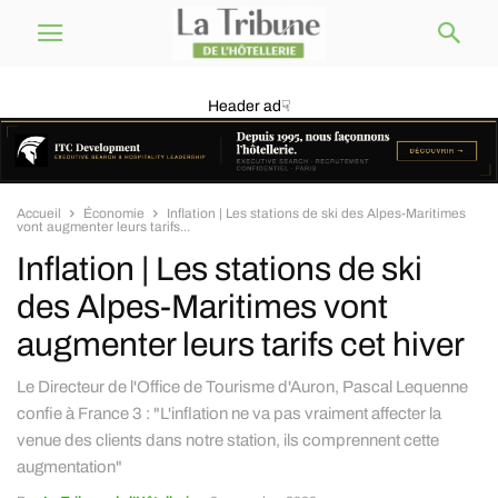
Header ad☟
Accueil
Économie
Inflation | Les stations de ski des Alpes-Maritimes
vont augmenter leurs tarifs...
Inflation | Les stations de ski
des Alpes-Maritimes vont
augmenter leurs tarifs cet hiver
Le Directeur de l'Office de Tourisme d'Auron, Pascal Lequenne
confie à France 3 : "L'inflation ne va pas vraiment affecter la
venue des clients dans notre station, ils comprennent cette
augmentation"