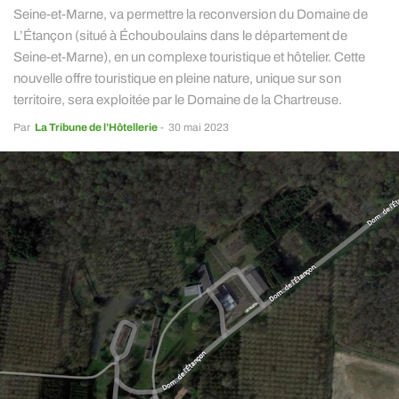
Seine-et-Marne, va permettre la reconversion du Domaine de
L’Étançon (situé à Échouboulains dans le département de
Seine-et-Marne), en un complexe touristique et hôtelier. Cette
nouvelle offre touristique en pleine nature, unique sur son
territoire, sera exploitée par le Domaine de la Chartreuse.
Par
La Tribune de l’Hôtellerie
-
30 mai 2023