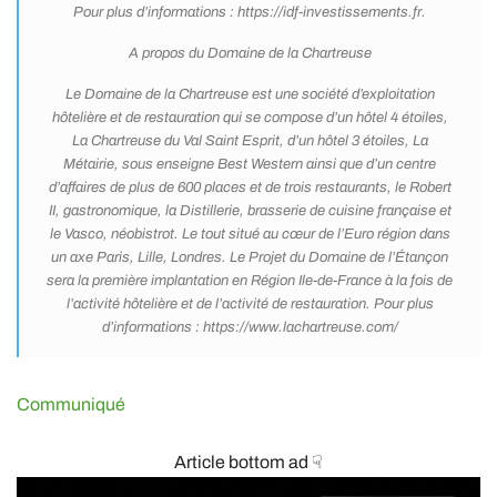
Pour plus d’informations : https://idf-investissements.fr.
A propos du Domaine de la Chartreuse
Le Domaine de la Chartreuse est une société d’exploitation
hôtelière et de restauration qui se compose d’un hôtel 4 étoiles,
La Chartreuse du Val Saint Esprit, d’un hôtel 3 étoiles, La
Métairie, sous enseigne Best Western ainsi que d’un centre
d’affaires de plus de 600 places et de trois restaurants, le Robert
II, gastronomique, la Distillerie, brasserie de cuisine française et
le Vasco, néobistrot. Le tout situé au cœur de l’Euro région dans
un axe Paris, Lille, Londres. Le Projet du Domaine de l’Étançon
sera la première implantation en Région Ile-de-France à la fois de
l’activité hôtelière et de l’activité de restauration. Pour plus
d’informations : https://www.lachartreuse.com/
Communiqué
Article bottom ad ☟