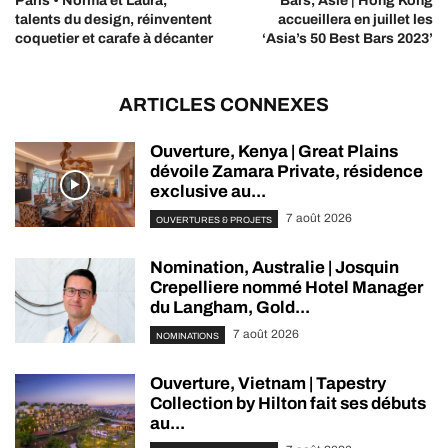
Paris • Norma et Laura,
Bars, Asie | Hong Kong
talents du design, réinventent
accueillera en juillet les
coquetier et carafe à décanter
‘Asia’s 50 Best Bars 2023’
ARTICLES CONNEXES
Ouverture, Kenya | Great Plains
dévoile Zamara Private, résidence
exclusive au...
7 août 2026
OUVERTURES & PROJETS
Nomination, Australie | Josquin
Crepelliere nommé Hotel Manager
du Langham, Gold...
7 août 2026
NOMINATIONS
Ouverture, Vietnam | Tapestry
Collection by Hilton fait ses débuts
au...