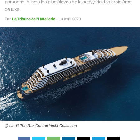
personnel-clients les plus élevés de la catégorie des croisières
de luxe.
Par
La Tribune de l’Hôtellerie
-
13 avril 2023
@ credit The Ritz Carlton Yacht Collection