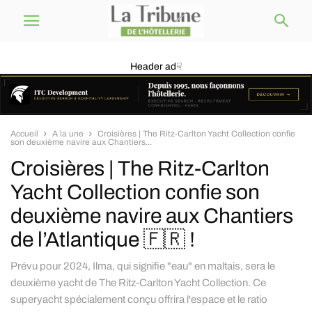
Header ad☟
Accueil
A la une
Croisières | The Ritz-Carlton Yacht Collection confie
son deuxième navire aux Chantiers...
Croisières | The Ritz-Carlton
Yacht Collection confie son
deuxième navire aux Chantiers
de l’Atlantique 🇫🇷 !
Prévu pour 2024, Ilma, qui signifie "eau" en maltais, sera le
deuxième yacht de The Ritz-Carlton Yacht Collection. Ce
superyacht spécialement conçu offrira l'espace et le ratio